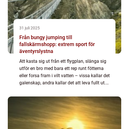
31 juli 2025
Från bungy jumping till
fallskärmshopp: extrem sport för
äventyrslystna
Att kasta sig ut från ett flygplan, slänga sig
utför en bro med bara ett rep runt fötterna
eller forsa fram i vilt vatten – vissa kallar det
galenskap, andra kallar det att leva fullt ut.
För dig som söker det d&a...