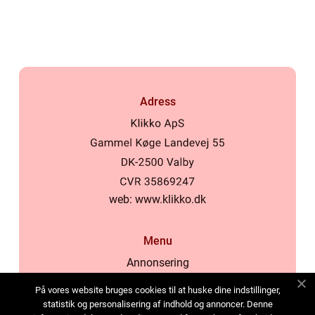
Adress
web:
www.klikko.dk
Menu
Annonsering
Om oss
På vores website bruges cookies til at huske dine indstillinger,
Cookies
statistik og personalisering af indhold og annoncer. Denne