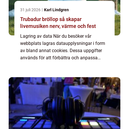
31 juli 2026
Karl Lindgren
Trubadur bröllop så skapar
livemusiken nerv, värme och fest
Lagring av data När du besöker vår
webbplats lagras dataupplysningar i form
av bland annat cookies. Dessa uppgifter
används för att förbättra och anpassa
innehållet på vår sida och för att ge dig så
bra information som möjligt. Om du inte vill
att vi...