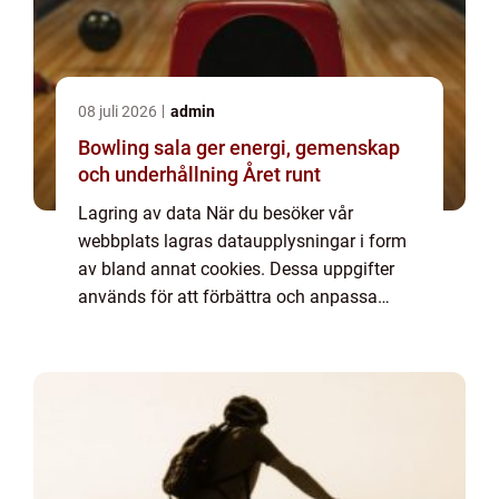
08 juli 2026
admin
Bowling sala ger energi, gemenskap
och underhållning Året runt
Lagring av data När du besöker vår
webbplats lagras dataupplysningar i form
av bland annat cookies. Dessa uppgifter
används för att förbättra och anpassa
innehållet på vår sida och för att ge dig så
bra information som möjligt. Om du inte vill
att vi...