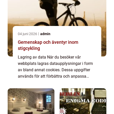
04 juni 2026
admin
Gemenskap och äventyr inom
stigcykling
Lagring av data När du besöker vår
webbplats lagras dataupplysningar i form
av bland annat cookies. Dessa uppgifter
används för att förbättra och anpassa
innehållet på vår sida och för att ge dig så
bra information som möjligt. Om du inte vill
att vi...