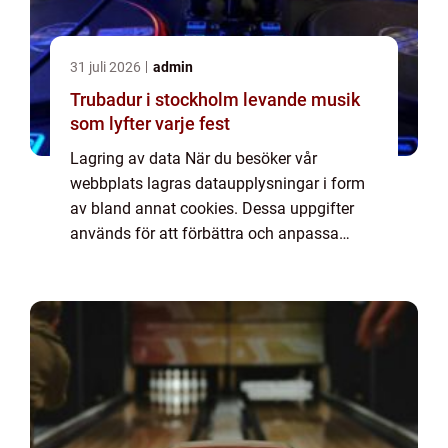
31 juli 2026
admin
Trubadur i stockholm levande musik
som lyfter varje fest
Lagring av data När du besöker vår
webbplats lagras dataupplysningar i form
av bland annat cookies. Dessa uppgifter
används för att förbättra och anpassa
innehållet på vår sida och för att ge dig så
bra information som möjligt. Om du inte vill
att vi...