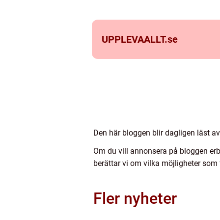
UPPLEVAALLT.
se
Den här bloggen blir dagligen läst a
Om du vill annonsera på bloggen erbj
berättar vi om vilka möjligheter som 
Fler nyheter