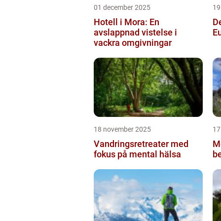
01 december 2025
19
Hotell i Mora: En
De
avslappnad vistelse i
E
vackra omgivningar
18 november 2025
17
Vandringsretreater med
Mo
fokus på mental hälsa
be