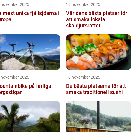
 november 2025
19 november 2025
 mest unika fjällsjöarna i
Världens bästa platser för
uropa
att smaka lokala
skaldjursrätter
 november 2025
10 november 2025
untainbike på farliga
De bästa platserna för att
rgsstigar
smaka traditionell sushi