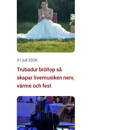
31 juli 2026
Trubadur bröllop så
skapar livemusiken nerv,
värme och fest