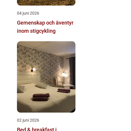
04 juni 2026
Gemenskap och äventyr
inom stigcykling
02 juni 2026
Bed & breakfast i