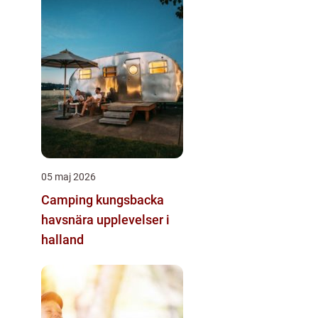
05 maj 2026
Camping kungsbacka
havsnära upplevelser i
halland