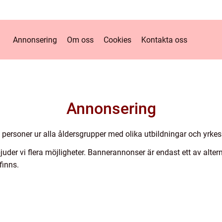
Annonsering
Om oss
Cookies
Kontakta oss
Annonsering
v personer ur alla åldersgrupper med olika utbildningar och yrk
uder vi flera möjligheter. Bannerannonser är endast ett av alter
finns.