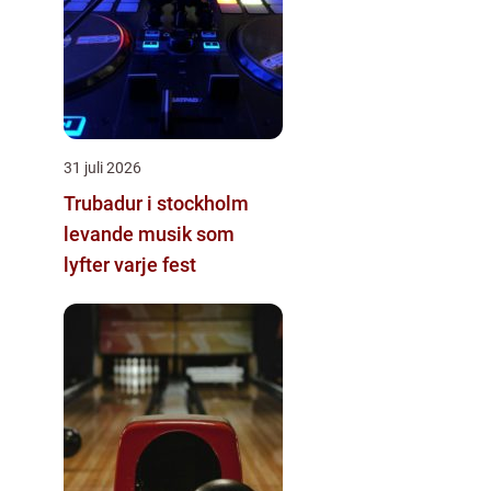
31 juli 2026
Trubadur i stockholm
levande musik som
lyfter varje fest