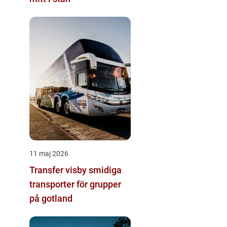
11 maj 2026
Transfer visby smidiga
transporter för grupper
på gotland