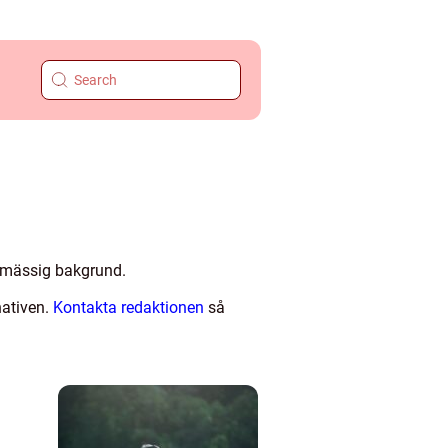
esmässig bakgrund.
nativen.
Kontakta redaktionen
så