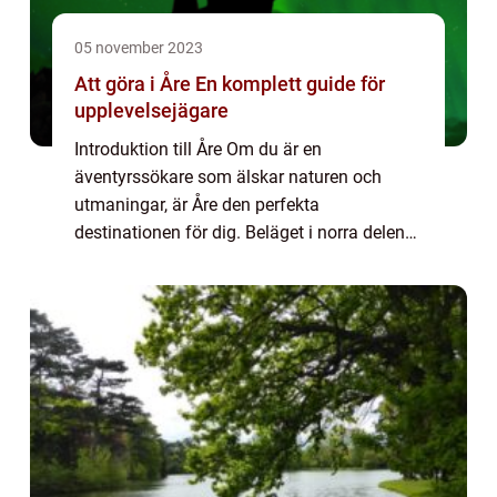
05 november 2023
Att göra i Åre En komplett guide för
upplevelsejägare
Introduktion till Åre Om du är en
äventyrssökare som älskar naturen och
utmaningar, är Åre den perfekta
destinationen för dig. Beläget i norra delen
av Sverige, är Åre en pittoresk fjällby som
erbjuder en mängd spännande aktiviteter
och upplevelser å...