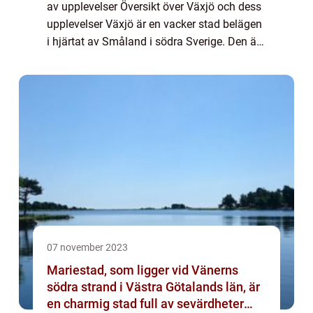
av upplevelser Översikt över Växjö och dess
upplevelser Växjö är en vacker stad belägen
i hjärtat av Småland i södra Sverige. Den är
känd för sin rika historia, natursköna
omgivningar och ett brett utbud ...
07 november 2023
Mariestad, som ligger vid Vänerns
södra strand i Västra Götalands län, är
en charmig stad full av sevärdheter