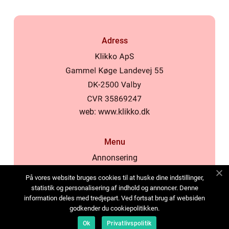
Adress
web:
www.klikko.dk
Menu
Annonsering
Om oss
På vores website bruges cookies til at huske dine indstillinger,
Cookies
statistik og personalisering af indhold og annoncer. Denne
information deles med tredjepart. Ved fortsat brug af websiden
Kontakta oss
godkender du cookiepolitikken.
Sitemap
Ok
Privatlivspolitik