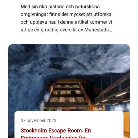
som lockar både lokalbefolkningen och
Med sin rika historia och natursköna
turister
omgivningar finns det mycket att utforska
och uppleva här. I denna artikel kommer vi
att ge en grundlig översikt av Mariestads
sevärdheter och diskutera vad som gör dem
unika och intressanta. Vi kommer också att
a...
07 november 2023
Stockholm Escape Room: En
Spännande Upplevelse för