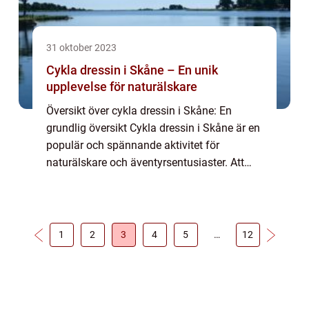
31 oktober 2023
Cykla dressin i Skåne – En unik
upplevelse för naturälskare
Översikt över cykla dressin i Skåne: En
grundlig översikt Cykla dressin i Skåne är en
populär och spännande aktivitet för
naturälskare och äventyrsentusiaster. Att
cykla dressin är en unik upplevelse som låter
dig utforska den vackra skånska naturen ...
1
2
3
4
5
…
12