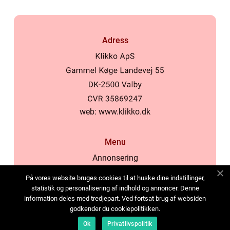
Adress
web:
www.klikko.dk
Menu
Annonsering
Om oss
På vores website bruges cookies til at huske dine indstillinger,
Cookies
statistik og personalisering af indhold og annoncer. Denne
information deles med tredjepart. Ved fortsat brug af websiden
Kontakta oss
godkender du cookiepolitikken.
Sitemap
Ok
Privatlivspolitik