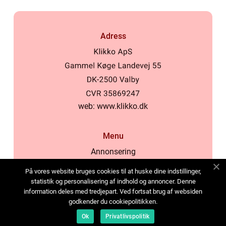
Adress
web:
www.klikko.dk
Menu
Annonsering
Om oss
På vores website bruges cookies til at huske dine indstillinger,
Cookies
statistik og personalisering af indhold og annoncer. Denne
information deles med tredjepart. Ved fortsat brug af websiden
Kontakta oss
godkender du cookiepolitikken.
Sitemap
Ok
Privatlivspolitik