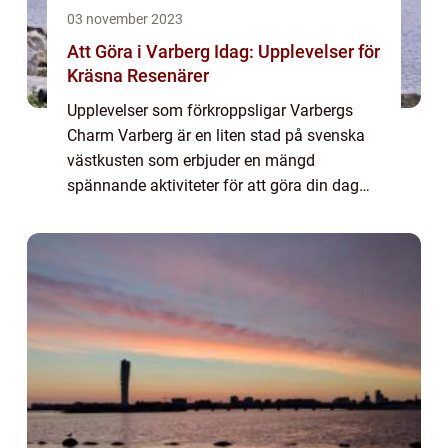
03 november 2023
Att Göra i Varberg Idag: Upplevelser för
Kräsna Resenärer
Upplevelser som förkroppsligar Varbergs
Charm Varberg är en liten stad på svenska
västkusten som erbjuder en mängd
spännande aktiviteter för att göra din dag
fylld av minnen. Oavsett om du är en
äventyrslysten själ, en kulturälskare eller en
matentus...