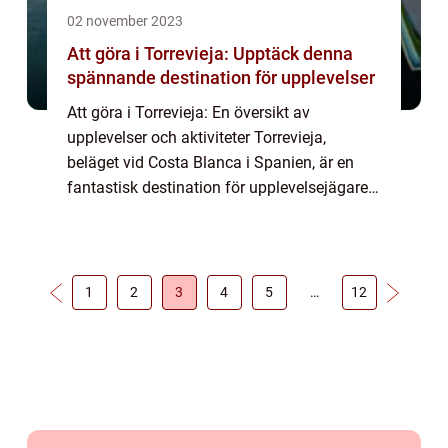
02 november 2023
Att göra i Torrevieja: Upptäck denna
spännande destination för upplevelser
Att göra i Torrevieja: En översikt av
upplevelser och aktiviteter Torrevieja,
beläget vid Costa Blanca i Spanien, är en
fantastisk destination för upplevelsejägare.
Denna kosmopolitiska stad erbjuder en rad
aktiviteter och sevärdheter som tillfredsst...
1
2
3
4
5
…
12