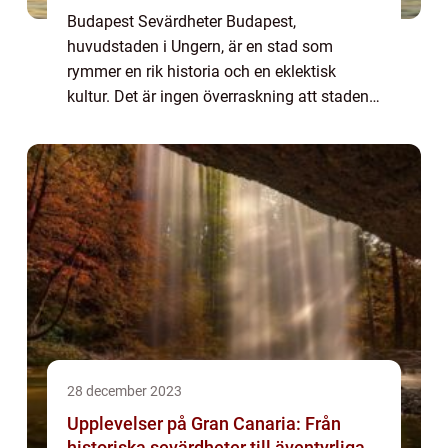
Budapest Sevärdheter Budapest,
huvudstaden i Ungern, är en stad som
rymmer en rik historia och en eklektisk
kultur. Det är ingen överraskning att staden
drar till sig turister från hela världen med
sina imponerande sevärdheter. I denna
artikel kommer...
28 december 2023
Upplevelser på Gran Canaria: Från
historiska sevärdheter till äventyrliga