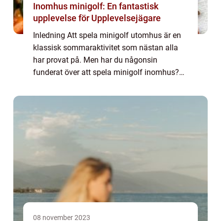
Inomhus minigolf: En fantastisk
upplevelse för Upplevelsejägare
Inledning Att spela minigolf utomhus är en
klassisk sommaraktivitet som nästan alla
har provat på. Men har du någonsin
funderat över att spela minigolf inomhus?
Det finns faktiskt en hel värld av inomhus
minigolfbanor som erbjuder en annorlunda
och s...
08 november 2023