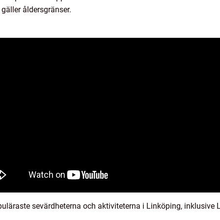
t gäller åldersgränser.
opuläraste sevärdheterna och aktiviteterna i Linköping, inklusiv