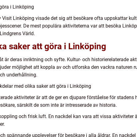
göra i Linköping
isit Linköping visade det sig att besökare ofta uppskattar kultur
nöjesscener. De mest populära aktiviteterna var att besöka Link
d Lindgrens Värld.
ka saker att göra i Linköping
åt är deras inriktning och syfte. Kultur- och historierelaterade ak
bjuder möjlighet att koppla av och utforska den vackra naturen ru
och underhållning.
delar med olika saker att göra i Linköping
terade aktiviteter är att de ger en djupare förståelse för stadens
sökare, särskilt de som inte är intresserade av historia.
koppling och frisk luft. En nackdel kan vara att vissa aktivitete
er.
och spännande upplevelser för besökare i alla åldrar. En nackdel 