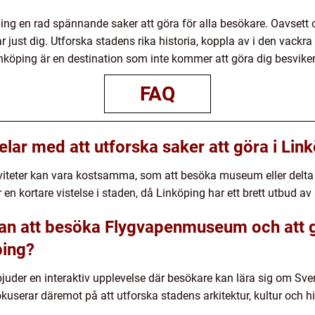
g en rad spännande saker att göra för alla besökare. Oavsett om
 just dig. Utforska stadens rika historia, koppla av i den vackra
inköping är en destination som inte kommer att göra dig besvike
FAQ
lar med att utforska saker att göra i Lin
iviteter kan vara kostsamma, som att besöka museum eller delt
en kortare vistelse i staden, då Linköping har ett brett utbud av a
lan att besöka Flygvapenmuseum och att 
ping?
er en interaktiv upplevelse där besökare kan lära sig om Sveri
kuserar däremot på att utforska stadens arkitektur, kultur och h