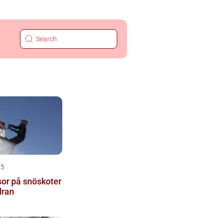
25
or på snöskoter
dran