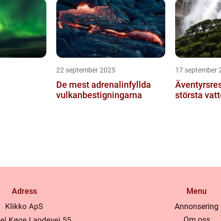
22 september 2025
17 september 
De mest adrenalinfyllda
Äventyrsreso
vulkanbestigningarna
största vatt
Adress
Menu
Annonsering
Om oss