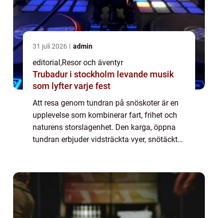
31 juli 2026
admin
editorial
,
Resor och äventyr
Trubadur i stockholm levande musik
som lyfter varje fest
Att resa genom tundran på snöskoter är en
upplevelse som kombinerar fart, frihet och
naturens storslagenhet. Den karga, öppna
tundran erbjuder vidsträckta vyer, snötäckta
vidder och ett landskap som förän...