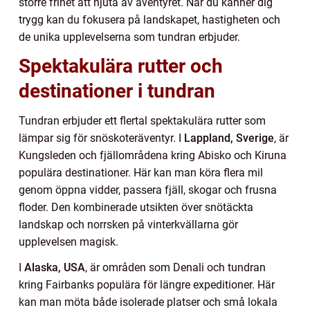
större frihet att njuta av äventyret. När du känner dig
trygg kan du fokusera på landskapet, hastigheten och
de unika upplevelserna som tundran erbjuder.
Spektakulära rutter och
destinationer i tundran
Tundran erbjuder ett flertal spektakulära rutter som
lämpar sig för snöskoteräventyr. I
Lappland, Sverige
, är
Kungsleden och fjällområdena kring Abisko och Kiruna
populära destinationer. Här kan man köra flera mil
genom öppna vidder, passera fjäll, skogar och frusna
floder. Den kombinerade utsikten över snötäckta
landskap och norrsken på vinterkvällarna gör
upplevelsen magisk.
I
Alaska, USA
, är områden som Denali och tundran
kring Fairbanks populära för längre expeditioner. Här
kan man möta både isolerade platser och små lokala