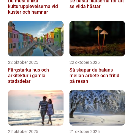
De mest unika
De bästa platserna för att
kulturupplevelserna vid
se vilda hästar
kuster och hamnar
22 oktober 2025
22 oktober 2025
Färgstarka hus och
Så skapar du balans
arkitektur i gamla
mellan arbete och fritid
stadsdelar
på resan
22 oktober 2025
21 oktober 2025