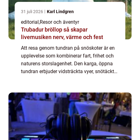
31 juli 2026
Karl Lindgren
editorial
,
Resor och äventyr
Trubadur bröllop så skapar
livemusiken nerv, värme och fest
Att resa genom tundran på snöskoter är en
upplevelse som kombinerar fart, frihet och
naturens storslagenhet. Den karga, öppna
tundran erbjuder vidsträckta vyer, snötäckta
vidder och ett landskap som förän...