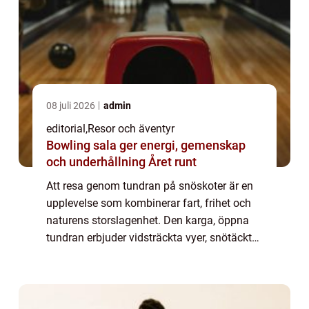
08 juli 2026
admin
editorial
,
Resor och äventyr
Bowling sala ger energi, gemenskap
och underhållning Året runt
Att resa genom tundran på snöskoter är en
upplevelse som kombinerar fart, frihet och
naturens storslagenhet. Den karga, öppna
tundran erbjuder vidsträckta vyer, snötäckta
vidder och ett landskap som förän...