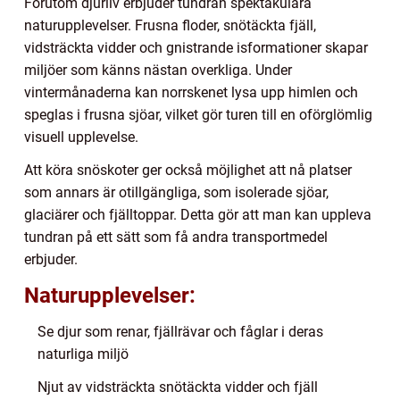
Förutom djurliv erbjuder tundran spektakulära
naturupplevelser. Frusna floder, snötäckta fjäll,
vidsträckta vidder och gnistrande isformationer skapar
miljöer som känns nästan overkliga. Under
vintermånaderna kan norrskenet lysa upp himlen och
speglas i frusna sjöar, vilket gör turen till en oförglömlig
visuell upplevelse.
Att köra snöskoter ger också möjlighet att nå platser
som annars är otillgängliga, som isolerade sjöar,
glaciärer och fjälltoppar. Detta gör att man kan uppleva
tundran på ett sätt som få andra transportmedel
erbjuder.
Naturupplevelser:
Se djur som renar, fjällrävar och fåglar i deras
naturliga miljö
Njut av vidsträckta snötäckta vidder och fjäll