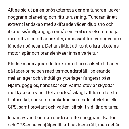
Att ge sig ut på en snöskoterresa genom tundran kräver
noggrann planering och rätt utrustning. Tundran är ett
extremt landskap med skiftande väder, djup snö och
ibland svårtillgängliga områden. Förberedelserna börjar
med att välja rätt snöskoter, anpassad för terrängen och
längden på resan. Det är viktigt att kontrollera skoterns
motor, spår och bränslenivåer innan varje tur.
Klädseln är avgörande för komfort och säkerhet. Lager-
på-lager-principen med termounderställ, isolerande
mellanlager och vindtåliga ytterlager fungerar bäst.
Hjälm, goggles, handskar och varma stövlar skyddar
mot kyla och vind. Det är också viktigt att ha en första
hjälpen-kit, nödkommunikation som satellittelefon eller
GPS, samt proviant och vatten, särskilt vid längre turer.
Innan avfärd bör man studera rutten noggrant. Kartor
och GPS-enheter hjälper till att navigera rätt, men det är