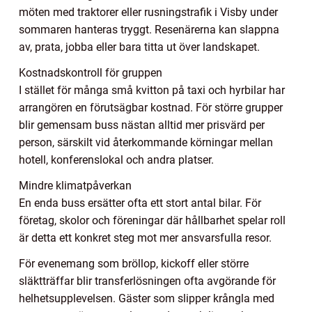
möten med traktorer eller rusningstrafik i Visby under
sommaren hanteras tryggt. Resenärerna kan slappna
av, prata, jobba eller bara titta ut över landskapet.
Kostnadskontroll för gruppen
I stället för många små kvitton på taxi och hyrbilar har
arrangören en förutsägbar kostnad. För större grupper
blir gemensam buss nästan alltid mer prisvärd per
person, särskilt vid återkommande körningar mellan
hotell, konferenslokal och andra platser.
Mindre klimatpåverkan
En enda buss ersätter ofta ett stort antal bilar. För
företag, skolor och föreningar där hållbarhet spelar roll
är detta ett konkret steg mot mer ansvarsfulla resor.
För evenemang som bröllop, kickoff eller större
släktträffar blir transferlösningen ofta avgörande för
helhetsupplevelsen. Gäster som slipper krångla med