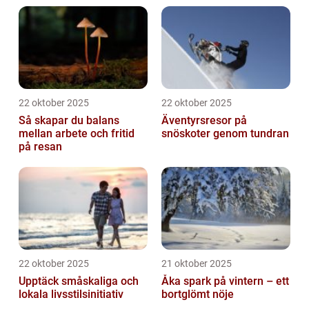
22 oktober 2025
22 oktober 2025
Så skapar du balans
Äventyrsresor på
mellan arbete och fritid
snöskoter genom tundran
på resan
22 oktober 2025
21 oktober 2025
Upptäck småskaliga och
Åka spark på vintern – ett
lokala livsstilsinitiativ
bortglömt nöje