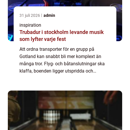
31 juli 2026
admin
inspiration
Trubadur i stockholm levande musik
som lyfter varje fest
Att ordna transporter för en grupp på
Gotland kan snabbt bli mer komplext än
många tror. Flyg- och båtanslutningar ska
klaffa, boenden ligger utspridda och
vägarna är ibland smala och slingriga. När
många personer ska resa samtidigt blir en
planerad ...