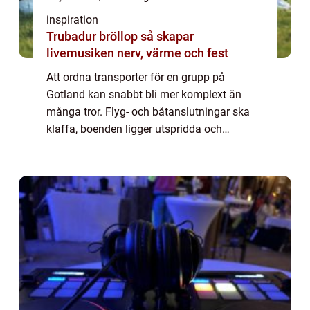
inspiration
Trubadur bröllop så skapar
livemusiken nerv, värme och fest
Att ordna transporter för en grupp på
Gotland kan snabbt bli mer komplext än
många tror. Flyg- och båtanslutningar ska
klaffa, boenden ligger utspridda och
vägarna är ibland smala och slingriga. När
många personer ska resa samtidigt blir en
planerad ...