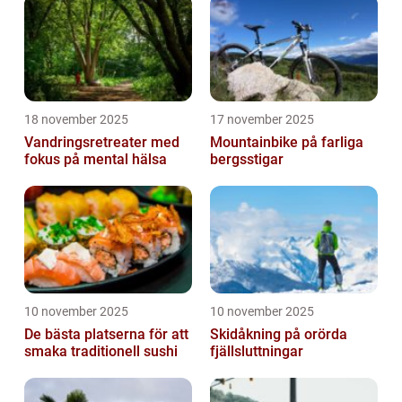
18 november 2025
17 november 2025
Vandringsretreater med
Mountainbike på farliga
fokus på mental hälsa
bergsstigar
10 november 2025
10 november 2025
De bästa platserna för att
Skidåkning på orörda
smaka traditionell sushi
fjällsluttningar