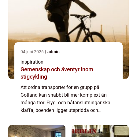
04 juni 2026
admin
inspiration
Gemenskap och äventyr inom
stigcykling
Att ordna transporter för en grupp på
Gotland kan snabbt bli mer komplext än
många tror. Flyg- och båtanslutningar ska
klaffa, boenden ligger utspridda och
vägarna är ibland smala och slingriga. När
många personer ska resa samtidigt blir en
planerad ...