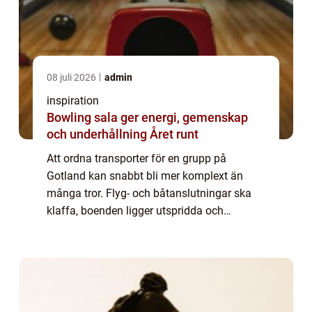
08 juli 2026
admin
inspiration
Bowling sala ger energi, gemenskap
och underhållning Året runt
Att ordna transporter för en grupp på
Gotland kan snabbt bli mer komplext än
många tror. Flyg- och båtanslutningar ska
klaffa, boenden ligger utspridda och
vägarna är ibland smala och slingriga. När
många personer ska resa samtidigt blir en
planerad ...