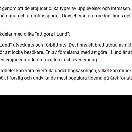
 åt genom att de erbjuder olika typer av upplevelser och intressen.
å natur och utomhussporter. Oavsett vad du föredrar, finns det de
delar med olika ”att göra i Lund”:
Lund” utvecklats och förbättrats. Det finns ett brett utbud av akti
iv för att locka besökare. En av fördelarna med att göra i Lund är 
en erbjuder moderna faciliteter och evenemang.
ärdheter kan vara överfulla under högsäsongen, vilket kan minsk
ök i förväg och undvika de mest populära tiderna på året för at