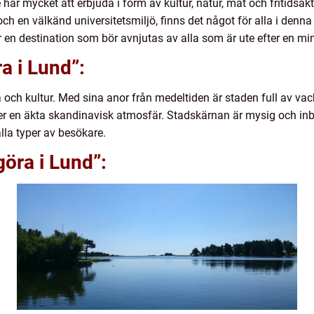
har mycket att erbjuda i form av kultur, natur, mat och fritidsakt
en välkänd universitetsmiljö, finns det något för alla i denna i
r en destination som bör avnjutas av alla som är ute efter en m
ra i Lund”:
ia och kultur. Med sina anor från medeltiden är staden full av v
er en äkta skandinavisk atmosfär. Stadskärnan är mysig och i
 alla typer av besökare.
göra i Lund”: