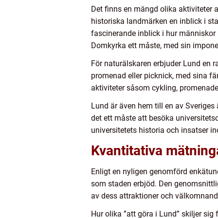
Det finns en mängd olika aktiviteter 
historiska landmärken en inblick i st
fascinerande inblick i hur människor 
Domkyrka ett måste, med sin imponer
För naturälskaren erbjuder Lund en r
promenad eller picknick, med sina fä
aktiviteter såsom cykling, promenade
Lund är även hem till en av Sveriges 
det ett måste att besöka universite
universitetets historia och insatser
Kvantitativa mätninga
Enligt en nyligen genomförd enkätund
som staden erbjöd. Den genomsnittlig
av dess attraktioner och välkomnand
Hur olika ”att göra i Lund” skiljer sig