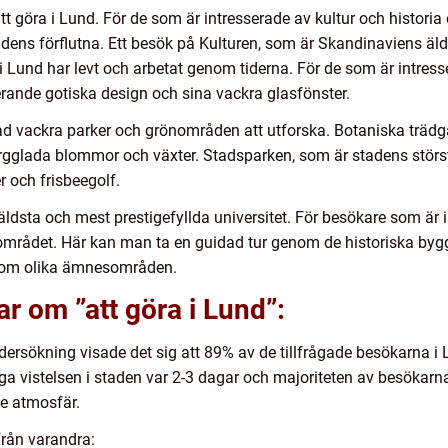
att göra i Lund. För de som är intresserade av kultur och histo
adens förflutna. Ett besök på Kulturen, som är Skandinaviens äl
i Lund har levt och arbetat genom tiderna. För de som är intress
ande gotiska design och sina vackra glasfönster.
ad vackra parker och grönområden att utforska. Botaniska trädgår
rgglada blommor och växter. Stadsparken, som är stadens störs
r och frisbeegolf.
äldsta och mest prestigefyllda universitet. För besökare som är 
tsområdet. Här kan man ta en guidad tur genom de historiska by
 inom olika ämnesområden.
r om ”att göra i Lund”:
ersökning visade det sig att 89% av de tillfrågade besökarna i 
a vistelsen i staden var 2-3 dagar och majoriteten av besökarn
e atmosfär.
 från varandra: