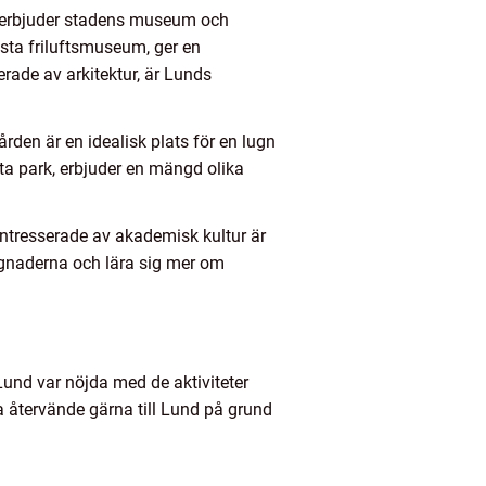
ria erbjuder stadens museum och
dsta friluftsmuseum, ger en
erade av arkitektur, är Lunds
den är en idealisk plats för en lugn
ta park, erbjuder en mängd olika
intresserade av akademisk kultur är
ggnaderna och lära sig mer om
Lund var nöjda med de aktiviteter
a återvände gärna till Lund på grund