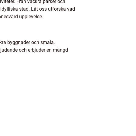
iviteter. Från vackra parker och
dylliska stad. Låt oss utforska vad
innesvärd upplevelse.
ackra byggnader och smala,
nbjudande och erbjuder en mängd