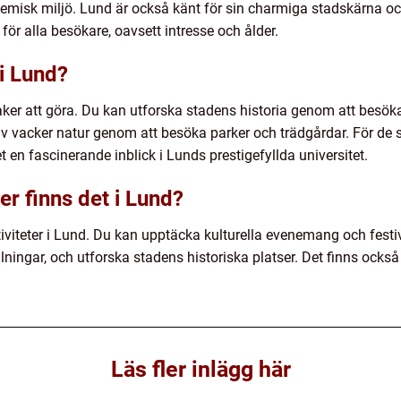
ademisk miljö. Lund är också känt för sin charmiga stadskärna 
för alla besökare, oavsett intresse och ålder.
 i Lund?
aker att göra. Du kan utforska stadens historia genom att besö
v vacker natur genom att besöka parker och trädgårdar. För de
t en fascinerande inblick i Lunds prestigefyllda universitet.
ter finns det i Lund?
iviteter i Lund. Du kan upptäcka kulturella evenemang och festi
ngar, och utforska stadens historiska platser. Det finns också möj
Läs fler inlägg här