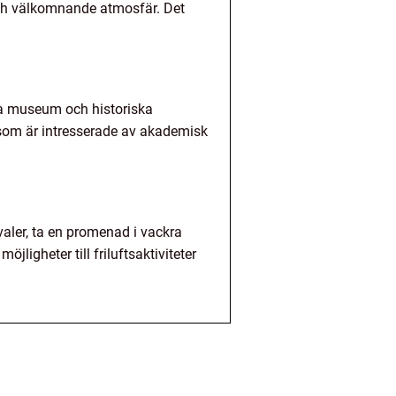
och välkomnande atmosfär. Det
ka museum och historiska
 som är intresserade av akademisk
valer, ta en promenad i vackra
ligheter till friluftsaktiviteter