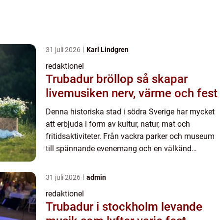
31 juli 2026
Karl Lindgren
redaktionel
Trubadur bröllop så skapar
livemusiken nerv, värme och fest
Denna historiska stad i södra Sverige har mycket
att erbjuda i form av kultur, natur, mat och
fritidsaktiviteter. Från vackra parker och museum
till spännande evenemang och en välkänd
universitetsmiljö, finns det något för alla i denna
idylliska stad...
31 juli 2026
admin
redaktionel
Trubadur i stockholm levande