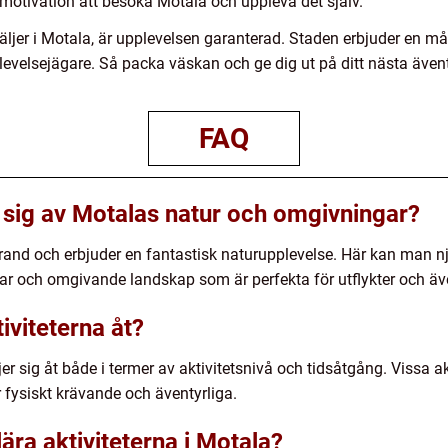
 motivation att besöka Motala och uppleva det själv.
 väljer i Motala, är upplevelsen garanterad. Staden erbjuder en m
upplevelsejägare. Så packa väskan och ge dig ut på ditt nästa äve
FAQ
sig av Motalas natur och omgivningar?
trand och erbjuder en fantastisk naturupplevelse. Här kan man nju
ar och omgivande landskap som är perfekta för utflykter och äv
tiviteterna åt?
ljer sig åt både i termer av aktivitetsnivå och tidsåtgång. Vissa a
fysiskt krävande och äventyrliga.
ära aktiviteterna i Motala?