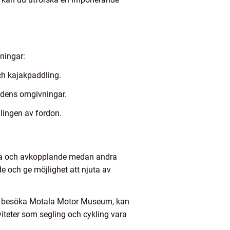
tningar:
ch kajakpaddling.
tadens omgivningar.
ingen av fordon.
assiva och avkopplande medan andra
e och ge möjlighet att njuta av
m att besöka Motala Motor Museum, kan
viteter som segling och cykling vara