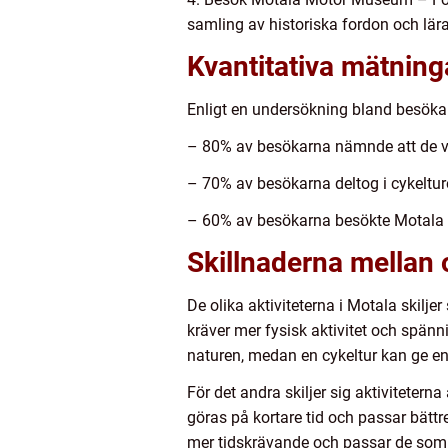
samling av historiska fordon och lär
Kvantitativa mätning
Enligt en undersökning bland besökare
– 80% av besökarna nämnde att de ve
– 70% av besökarna deltog i cykeltur
– 60% av besökarna besökte Motala 
Skillnaderna mellan o
De olika aktiviteterna i Motala skilje
kräver mer fysisk aktivitet och spän
naturen, medan en cykeltur kan ge en
För det andra skiljer sig aktiviteter
göras på kortare tid och passar bättr
mer tidskrävande och passar de som v