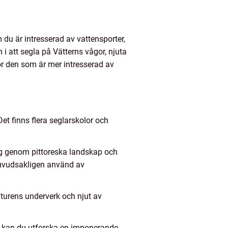
 du är intresserad av vattensporter,
 i att segla på Vätterns vågor, njuta
r den som är mer intresserad av
Det finns flera seglarskolor och
dig genom pittoreska landskap och
huvudsakligen använd av
turens underverk och njut av
 kan du utforska en imponerande