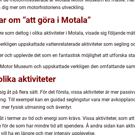
a dig mer om motorhistoriens utveckling.
ar om ”att göra i Motala”
 som deltog i olika aktiviteter i Motala, visade sig följande mä
rkligen uppskattade vattenrelaterade aktiviteter som segling o
er och upplevde det som en fantastisk möjlighet att utforska s
Motor Museum och uppskattade verkligen den omfattande saml
lika aktiviteter
r sig åt på flera sätt. För det första, vissa aktiviteter är mer p
ning. Till exempel kan en guidad seglingstur vara mer avkoppland
 mer fysisk utmaning och äventyr.
na åt i termer av tid och energi som krävs. Vissa aktiviteter, so
e för de som har mindre tid att spendera. Å andra sidan kan akti
ill ha en längre och mer intensiv upplevelse.