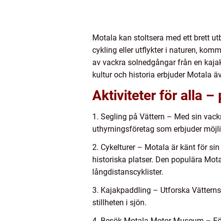
Motala kan stoltsera med ett brett ut
cykling eller utflykter i naturen, ko
av vackra solnedgångar från en kaja
kultur och historia erbjuder Motala äv
Aktiviteter för alla –
1. Segling på Vättern – Med sin vackra
uthyrningsföretag som erbjuder möjlig
2. Cykelturer – Motala är känt för si
historiska platser. Den populära Mot
långdistanscyklister.
3. Kajakpaddling – Utforska Vätterns
stillheten i sjön.
4. Besök Motala Motor Museum – För