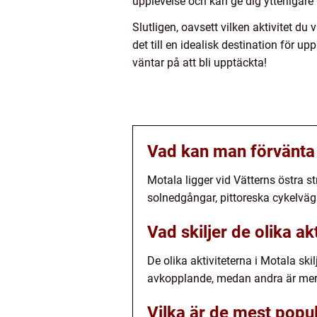
upplevelse och kan ge dig ytterligare
Slutligen, oavsett vilken aktivitet du
det till en idealisk destination för 
väntar på att bli upptäckta!
Vad kan man förvänta 
Motala ligger vid Vätterns östra s
solnedgångar, pittoreska cykelväg
Vad skiljer de olika ak
De olika aktiviteterna i Motala ski
avkopplande, medan andra är mer 
Vilka är de mest popul