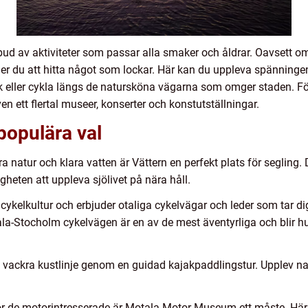
bud av aktiviteter som passar alla smaker och åldrar. Oavsett om
mmer du att hitta något som lockar. Här kan du uppleva spänningen
k eller cykla längs de natursköna vägarna som omger staden. Fö
en ett flertal museer, konserter och konstutställningar.
 populära val
 natur och klara vatten är Vättern en perfekt plats för segling. 
heten att uppleva sjölivet på nära håll.
n cykelkultur och erbjuder otaliga cykelvägar och leder som tar 
ala-Stocholm cykelvägen är en av de mest äventyrliga och blir 
 vackra kustlinje genom en guidad kajakpaddlingstur. Upplev na
 de motorintresserade är Motala Motor Museum ett måste. Här