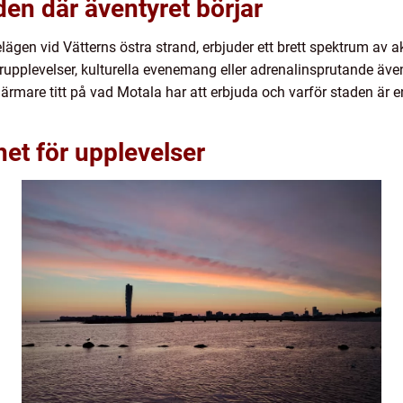
en där äventyret börjar
ägen vid Vätterns östra strand, erbjuder ett brett spektrum av ak
upplevelser, kulturella evenemang eller adrenalinsprutande äventy
närmare titt på vad Motala har att erbjuda och varför staden är e
et för upplevelser