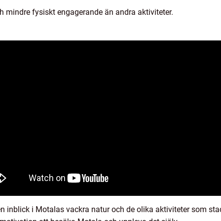
 mindre fysiskt engagerande än andra aktiviteter.
n inblick i Motalas vackra natur och de olika aktiviteter som stad