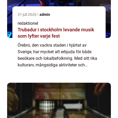
31 juli 2026
admin
redaktionel
Trubadur i stockholm levande musik
som lyfter varje fest
Örebro, den vackra staden i hjärtat av
Sverige, har mycket att erbjuda för både
besökare och lokalbefolkning. Med sitt rika
kulturarv, mångsidiga aktiviteter och
charmiga atmosfär är Örebro en destination
som inte får missas. I denna artikel kommer
v...