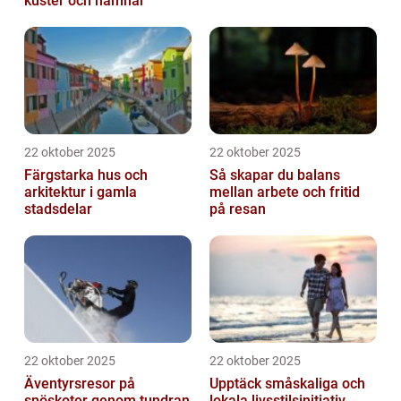
kuster och hamnar
22 oktober 2025
22 oktober 2025
Färgstarka hus och
Så skapar du balans
arkitektur i gamla
mellan arbete och fritid
stadsdelar
på resan
22 oktober 2025
22 oktober 2025
Äventyrsresor på
Upptäck småskaliga och
snöskoter genom tundran
lokala livsstilsinitiativ