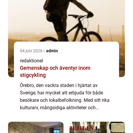
04 juni 2026
admin
redaktionel
Gemenskap och äventyr inom
stigcykling
Örebro, den vackra staden i hjärtat av
Sverige, har mycket att erbjuda för både
besökare och lokalbefolkning. Med sitt rika
kulturarv, mångsidiga aktiviteter och
charmiga atmosfär är Örebro en destination
som inte får missas. I denna artikel kommer
v...