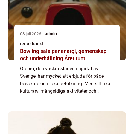
08 juli 2026
admin
redaktionel
Bowling sala ger energi, gemenskap
och underhållning Året runt
Örebro, den vackra staden i hjärtat av
Sverige, har mycket att erbjuda för både
besökare och lokalbefolkning. Med sitt rika
kulturarv, mångsidiga aktiviteter och
charmiga atmosfär är Örebro en destination
som inte får missas. I denna artikel kommer
v...