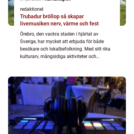
redaktionel
Trubadur bröllop så skapar
livemusiken nerv, värme och fest
Örebro, den vackra staden i hjärtat av
Sverige, har mycket att erbjuda för både
besökare och lokalbefolkning. Med sitt rika
kulturarv, mångsidiga aktiviteter och
charmiga atmosfär är Örebro en destination
som inte får missas. I denna artikel kommer
v...