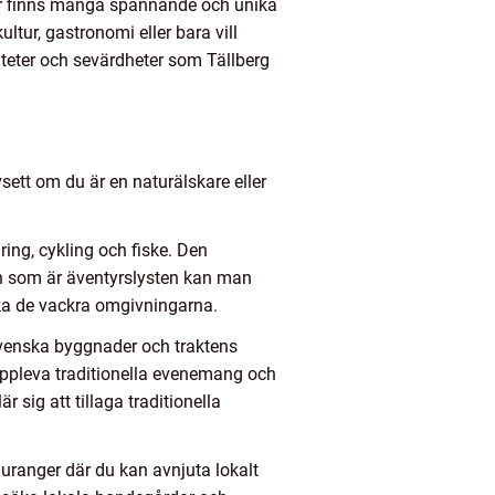
 Här finns många spännande och unika
ultur, gastronomi eller bara vill
viteter och sevärdheter som Tällberg
vsett om du är en naturälskare eller
ring, cykling och fiske. Den
den som är äventyrslysten kan man
ska de vackra omgivningarna.
a svenska byggnader och traktens
uppleva traditionella evenemang och
 sig att tillaga traditionella
auranger där du kan avnjuta lokalt