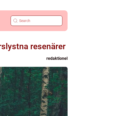
yrslystna resenärer
redaktionel