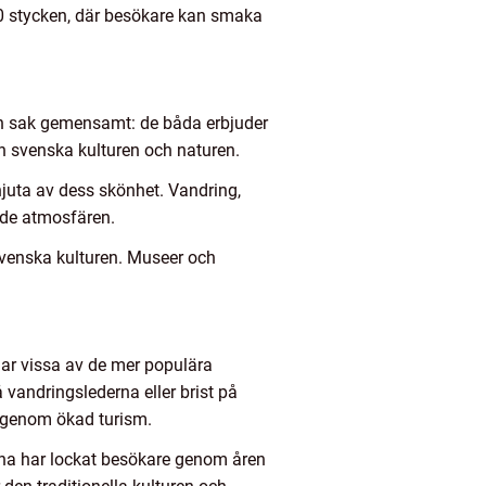
 20 stycken, där besökare kan smaka
ar en sak gemensamt: de båda erbjuder
en svenska kulturen och naturen.
juta av dess skönhet. Vandring,
nde atmosfären.
a svenska kulturen. Museer och
har vissa av de mer populära
å vandringslederna eller brist på
n genom ökad turism.
rna har lockat besökare genom åren