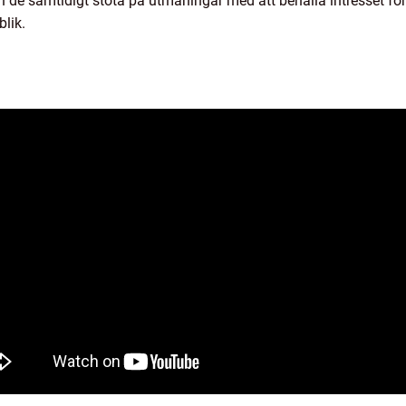
n de samtidigt stöta på utmaningar med att behålla intresset för
blik.