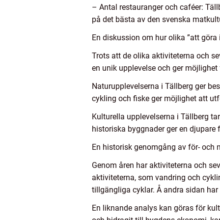
– Antal restauranger och caféer: Täll
på det bästa av den svenska matkult
En diskussion om hur olika ”att göra i
Trots att de olika aktiviteterna och s
en unik upplevelse och ger möjlighet 
Naturupplevelserna i Tällberg ger b
cykling och fiske ger möjlighet att 
Kulturella upplevelserna i Tällberg ta
historiska byggnader ger en djupare f
En historisk genomgång av för- och na
Genom åren har aktiviteterna och sevä
aktiviteterna, som vandring och cyklin
tillgängliga cyklar. Å andra sidan ha
En liknande analys kan göras för kul