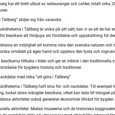
berg har ett brett utbud av restauranger och caféer, totalt cirka
uren.
 Tällberg” skiljer sig från varandra
evärdheterna i Tällberg är unika på sitt sätt, kan vi se att de h
för besökare att fördjupa sin förståelse och uppskattning för d
esökarna en möjlighet att komma nära den svenska naturen och n
utforska området på egen hand och uppleva den tysta och rogiva
r besökarna tillbaka i tiden och ger en inblick i den traditionell
örståelse för bygdens historia och traditioner.
ckdelar med olika ”att göra i Tällberg”
rdheterna i Tällberg haft sina för- och nackdelar. Till exempel 
g, lockat stora mängder besökare, vilket kan leda till trängsel p
r dessa aktiviteter också genererat ekonomisk tillväxt för bygde
turella aktiviteter. Medan museerna och de historiska byggnade