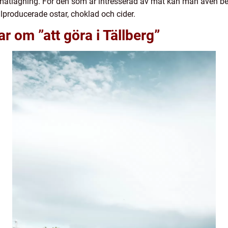
l matlagning. För den som är intresserad av mat kan man även 
producerade ostar, choklad och cider.
r om ”att göra i Tällberg”