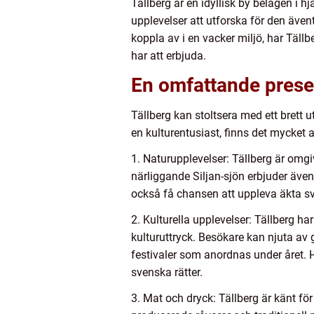
Tällberg är en idyllisk by belägen i 
upplevelser att utforska för den ävent
koppla av i en vacker miljö, har Tällb
har att erbjuda.
En omfattande present
Tällberg kan stoltsera med ett brett u
en kulturentusiast, finns det mycket 
1. Naturupplevelser: Tällberg är omgiv
närliggande Siljan-sjön erbjuder äve
också få chansen att uppleva äkta sv
2. Kulturella upplevelser: Tällberg ha
kulturuttryck. Besökare kan njuta av
festivaler som anordnas under året. Hä
svenska rätter.
3. Mat och dryck: Tällberg är känt fö