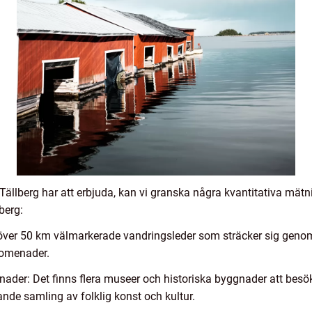
 Tällberg har att erbjuda, kan vi granska några kvantitativa mät
berg:
r över 50 km välmarkerade vandringsleder som sträcker sig geno
promenader.
der: Det finns flera museer och historiska byggnader att besöka
de samling av folklig konst och kultur.