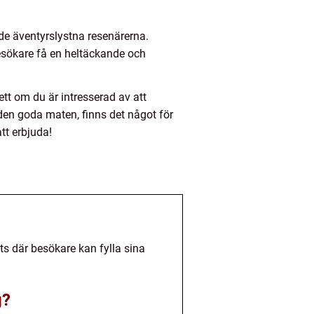
 de äventyrslystna resenärerna.
sökare få en heltäckande och
ett om du är intresserad av att
den goda maten, finns det något för
tt erbjuda!
ats där besökare kan fylla sina
g?