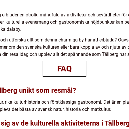
 erbjuder en otrolig mångfald av aktiviteter och sevärdheter för
r, kulturella evenemang och gastronomiska höjdpunkter kan be
ska dalaby.
erg och utforska allt som denna charmiga by har att erbjuda? Oavs
g mer om den svenska kulturen eller bara koppla av och njuta av 
ka din resa idag och upplev allt det spännande som Tällberg har a
FAQ
llberg unikt som resmål?
ur, rika kulturhistoria och förstklassiga gastronomi. Det är en pl
pleva det bästa av svensk natur, historia och matkultur.
ig av de kulturella aktiviteterna i Tällber