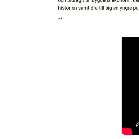
och bidragit till bygdens ekonomi, ka
historien samt dra till sig en yngre pu
**