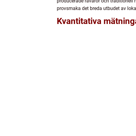
producerade råvaror och traditionel
provsmaka det breda utbudet av lokal
Kvantitativa mätninga