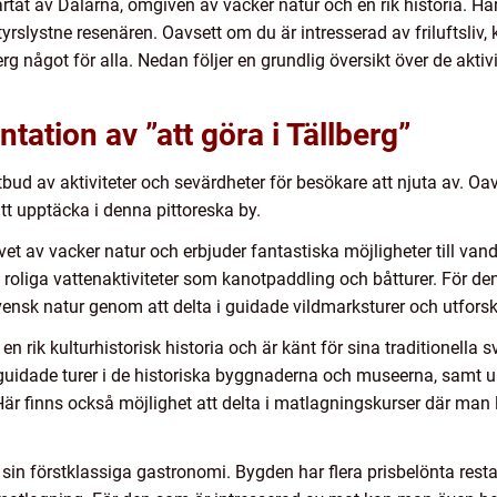
hjärtat av Dalarna, omgiven av vacker natur och en rik historia.
yrslystne resenären. Oavsett om du är intresserad av friluftsliv, k
erg något för alla. Nedan följer en grundlig översikt över de akti
ation av ”att göra i Tällberg”
tbud av aktiviteter och sevärdheter för besökare att njuta av. Oa
att upptäcka i denna pittoreska by.
et av vacker natur och erbjuder fantastiska möjligheter till vand
n roliga vattenaktiviteter som kanotpaddling och båtturer. För 
ensk natur genom att delta i guidade vildmarksturer och utfor
r en rik kulturhistorisk historia och är känt för sina traditionell
 guidade turer i de historiska byggnaderna och museerna, samt 
r finns också möjlighet att delta i matlagningskurser där man lär
r sin förstklassiga gastronomi. Bygden har flera prisbelönta rest