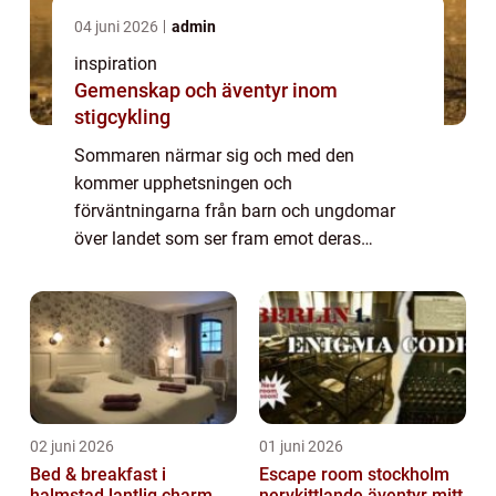
04 juni 2026
admin
inspiration
Gemenskap och äventyr inom
stigcykling
Sommaren närmar sig och med den
kommer upphetsningen och
förväntningarna från barn och ungdomar
över landet som ser fram emot deras
efterlängtade äventyr på kollo. Kollo, en
förkortning av koloni, ä...
02 juni 2026
01 juni 2026
Bed & breakfast i
Escape room stockholm
halmstad lantlig charm
nervkittlande äventyr mitt