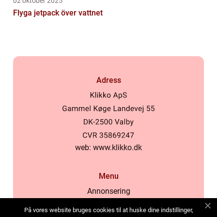
02 oktober 2025
Flyga jetpack över vattnet
Adress
web:
www.klikko.dk
Menu
Annonsering
Om oss
På vores website bruges cookies til at huske dine indstillinger,