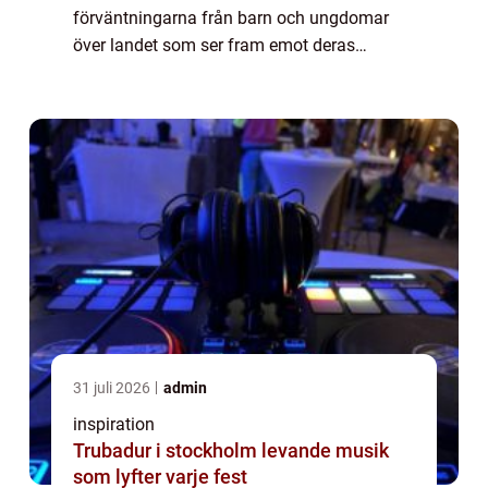
förväntningarna från barn och ungdomar
över landet som ser fram emot deras
efterlängtade äventyr på kollo. Kollo, en
förkortning av koloni, ä...
31 juli 2026
admin
inspiration
Trubadur i stockholm levande musik
som lyfter varje fest