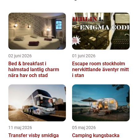
lång och fascinerande historia, och erbjuder
besökarna en mångfald av spännand...
02 juni 2026
01 juni 2026
Bed & breakfast i
Escape room stockholm
halmstad lantlig charm
nervkittlande äventyr mitt
nära hav och stad
i stan
11 maj 2026
05 maj 2026
Transfer visby smidiga
Camping kungsbacka