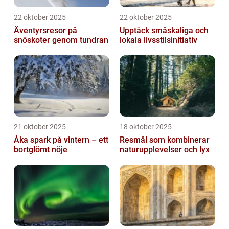
22 oktober 2025
22 oktober 2025
Äventyrsresor på
Upptäck småskaliga och
snöskoter genom tundran
lokala livsstilsinitiativ
21 oktober 2025
18 oktober 2025
Åka spark på vintern – ett
Resmål som kombinerar
bortglömt nöje
naturupplevelser och lyx