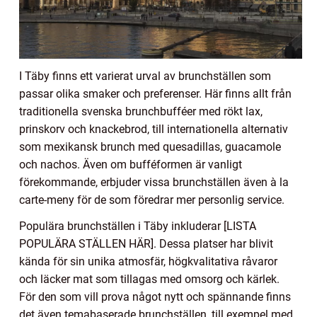
I Täby finns ett varierat urval av brunchställen som
passar olika smaker och preferenser. Här finns allt från
traditionella svenska brunchbufféer med rökt lax,
prinskorv och knackebrod, till internationella alternativ
som mexikansk brunch med quesadillas, guacamole
och nachos. Även om bufféformen är vanligt
förekommande, erbjuder vissa brunchställen även à la
carte-meny för de som föredrar mer personlig service.
Populära brunchställen i Täby inkluderar [LISTA
POPULÄRA STÄLLEN HÄR]. Dessa platser har blivit
kända för sin unika atmosfär, högkvalitativa råvaror
och läcker mat som tillagas med omsorg och kärlek.
För den som vill prova något nytt och spännande finns
det även temabaserade brunchställen, till exempel med