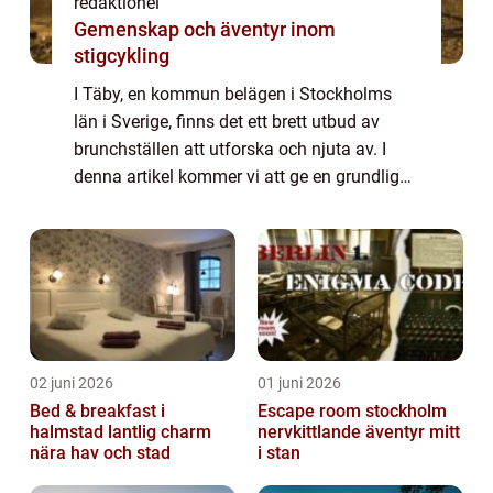
redaktionel
Gemenskap och äventyr inom
stigcykling
I Täby, en kommun belägen i Stockholms
län i Sverige, finns det ett brett utbud av
brunchställen att utforska och njuta av. I
denna artikel kommer vi att ge en grundlig
översikt över brunchscenen i Täby,
presentera olika typer av brunchställen som
fi...
02 juni 2026
01 juni 2026
Bed & breakfast i
Escape room stockholm
halmstad lantlig charm
nervkittlande äventyr mitt
nära hav och stad
i stan