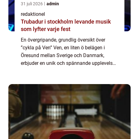
31 juli 2026
admin
redaktionel
Trubadur i stockholm levande musik
som lyfter varje fest
En övergripande, grundlig översikt över
”cykla på Ven” Ven, en liten ö belägen i
Öresund mellan Sverige och Danmark,
erbjuder en unik och spännande upplevelse
för cykelfantaster. Att cykla på Ven är inte
bara ett sätt att utforska ön och ...