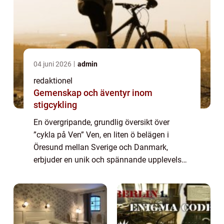
04 juni 2026
admin
redaktionel
Gemenskap och äventyr inom
stigcykling
En övergripande, grundlig översikt över
”cykla på Ven” Ven, en liten ö belägen i
Öresund mellan Sverige och Danmark,
erbjuder en unik och spännande upplevelse
för cykelfantaster. Att cykla på Ven är inte
bara ett sätt att utforska ön och ...