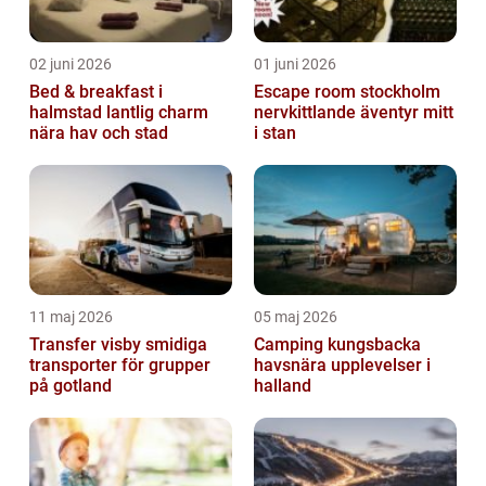
02 juni 2026
01 juni 2026
Bed & breakfast i
Escape room stockholm
halmstad lantlig charm
nervkittlande äventyr mitt
nära hav och stad
i stan
11 maj 2026
05 maj 2026
Transfer visby smidiga
Camping kungsbacka
transporter för grupper
havsnära upplevelser i
på gotland
halland