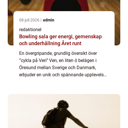
08 juli 2026
admin
redaktionel
Bowling sala ger energi, gemenskap
och underhållning Året runt
En övergripande, grundlig översikt över
”cykla på Ven” Ven, en liten ö belägen i
Öresund mellan Sverige och Danmark,
erbjuder en unik och spännande upplevelse
för cykelfantaster. Att cykla på Ven är inte
bara ett sätt att utforska ön och ...