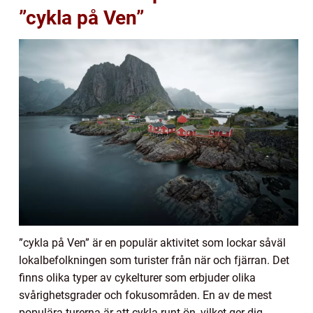
”cykla på Ven”
”cykla på Ven” är en populär aktivitet som lockar såväl
lokalbefolkningen som turister från när och fjärran. Det
finns olika typer av cykelturer som erbjuder olika
svårighetsgrader och fokusområden. En av de mest
populära turerna är att cykla runt ön, vilket ger dig