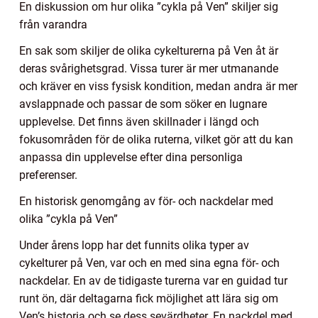
En diskussion om hur olika ”cykla på Ven” skiljer sig
från varandra
En sak som skiljer de olika cykelturerna på Ven åt är
deras svårighetsgrad. Vissa turer är mer utmanande
och kräver en viss fysisk kondition, medan andra är mer
avslappnade och passar de som söker en lugnare
upplevelse. Det finns även skillnader i längd och
fokusområden för de olika ruterna, vilket gör att du kan
anpassa din upplevelse efter dina personliga
preferenser.
En historisk genomgång av för- och nackdelar med
olika ”cykla på Ven”
Under årens lopp har det funnits olika typer av
cykelturer på Ven, var och en med sina egna för- och
nackdelar. En av de tidigaste turerna var en guidad tur
runt ön, där deltagarna fick möjlighet att lära sig om
Ven’s historia och se dess sevärdheter. En nackdel med