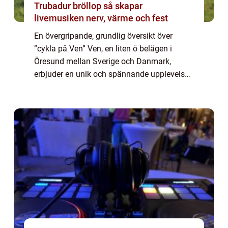
Trubadur bröllop så skapar
livemusiken nerv, värme och fest
En övergripande, grundlig översikt över
”cykla på Ven” Ven, en liten ö belägen i
Öresund mellan Sverige och Danmark,
erbjuder en unik och spännande upplevelse
för cykelfantaster. Att cykla på Ven är inte
bara ett sätt att utforska ön och ...