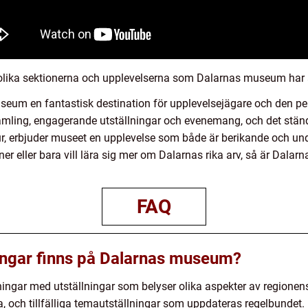
e olika sektionerna och upplevelserna som Dalarnas museum har 
um en fantastisk destination för upplevelsejägare och den per
samling, engagerande utställningar och evenemang, och det stän
tur, erbjuder museet en upplevelse som både är berikande och u
ioner eller bara vill lära sig mer om Dalarnas rika arv, så är Da
FAQ
lningar finns på Dalarnas museum?
ngar med utställningar som belyser olika aspekter av regionens
, och tillfälliga temautställningar som uppdateras regelbundet.