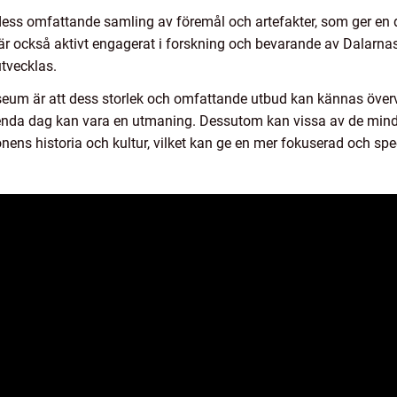
ss omfattande samling av föremål och artefakter, som ger en de
är också aktivt engagerat i forskning och bevarande av Dalarnas ku
tvecklas.
um är att dess storlek och omfattande utbud kan kännas övervä
enda dag kan vara en utmaning. Dessutom kan vissa av de mind
onens historia och kultur, vilket kan ge en mer fokuserad och spe