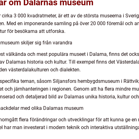
gar om Dalarnas museum
rka 3 000 kvadratmeter, är ett av de största museerna i Sverig
den. Med en imponerande samling på över 20 000 föremål och arte
ur för besökarna att utforska.
 museum skiljer sig från varandra
st välkända och mest populära museet i Dalarna, finns det ock
av Dalarnas historia och kultur. Till exempel finns det Västerd
 den västerdalakulturen och dialekten.
 specifika teman, såsom Siljansfors hembygdsmuseum i Rättvik, 
ket och järnhanteringen i regionen. Genom att ha flera mindre 
rad och detaljerad bild av Dalarnas unika historia, kultur och 
 nackdelar med olika Dalarnas museum
mgått flera förändringar och utvecklingar för att kunna ge en
l har man investerat i modern teknik och interaktiva utställninga