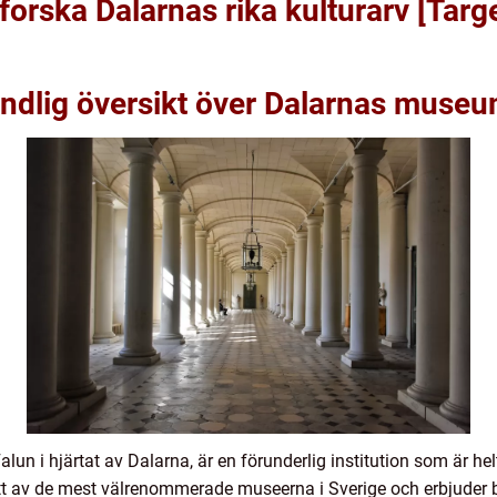
orska Dalarnas rika kulturarv [Tar
undlig översikt över Dalarnas muse
n i hjärtat av Dalarna, är en förunderlig institution som är helt
 ett av de mest välrenommerade museerna i Sverige och erbjuder 