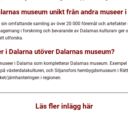
larnas museum unikt från andra museer i
in omfattande samling av över 20 000 föremål och artefakter 
gagemang i forskning och bevarande av Dalarnas kulturarv ger 
tt utforska.
er i Dalarna utöver Dalarnas museum?
 museer i Dalarna som kompletterar Dalarnas museum. Exempel 
å västerdalakulturen, och Siljansfors hembygdsmuseum i Rättv
et/järnhanteringen i regionen.
Läs fler inlägg här