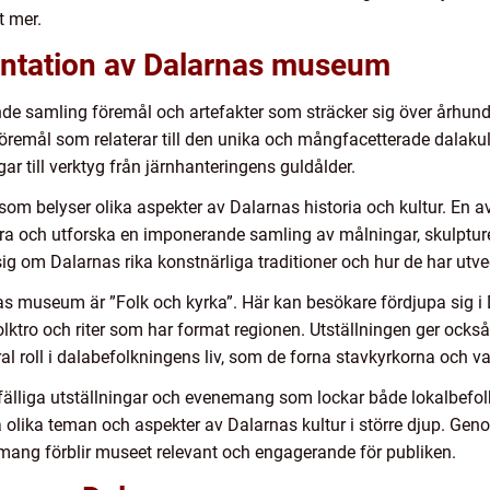
t mer.
ntation av Dalarnas museum
samling föremål och artefakter som sträcker sig över århundrad
föremål som relaterar till den unika och mångfacetterade dalakult
ar till verktyg från järnhanteringens guldålder.
 som belyser olika aspekter av Dalarnas historia och kultur. En 
ra och utforska en imponerande samling av målningar, skulptur
ig om Dalarnas rika konstnärliga traditioner och hur de har utvec
 museum är ”Folk och kyrka”. Här kan besökare fördjupa sig i D
folktro och riter som har format regionen. Utställningen ger också
 roll i dalabefolkningens liv, som de forna stavkyrkorna och va
älliga utställningar och evenemang som lockar både lokalbefolkn
a olika teman och aspekter av Dalarnas kultur i större djup. Gen
mang förblir museet relevant och engagerande för publiken.