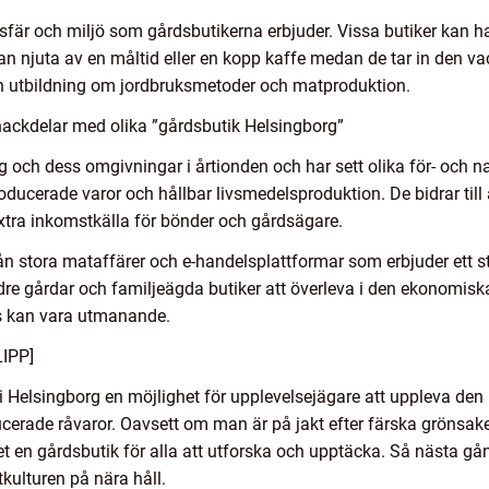
sfär och miljö som gårdsbutikerna erbjuder. Vissa butiker kan ha 
 njuta av en måltid eller en kopp kaffe medan de tar in den v
ch utbildning om jordbruksmetoder och matproduktion.
nackdelar med olika ”gårdsbutik Helsingborg”
rg och dess omgivningar i årtionden och har sett olika för- och 
roducerade varor och hållbar livsmedelsproduktion. De bidrar til
extra inkomstkälla för bönder och gårdsägare.
n stora mataffärer och e-handelsplattformar som erbjuder ett s
re gårdar och familjeägda butiker att överleva i den ekonomiska
s kan vara utmanande.
IPP]
 i Helsingborg en möjlighet för upplevelsejägare att uppleva de
cerade råvaror. Oavsett om man är på jakt efter färska grönsake
t en gårdsbutik för alla att utforska och upptäcka. Så nästa gång 
ulturen på nära håll.