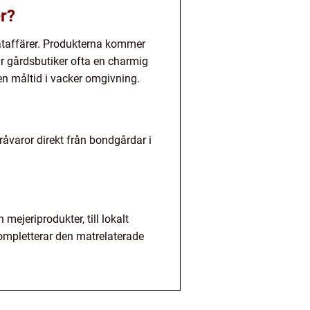
er?
ataffärer. Produkterna kommer
ar gårdsbutiker ofta en charmig
 en måltid i vacker omgivning.
åvaror direkt från bondgårdar i
mejeriprodukter, till lokalt
kompletterar den matrelaterade