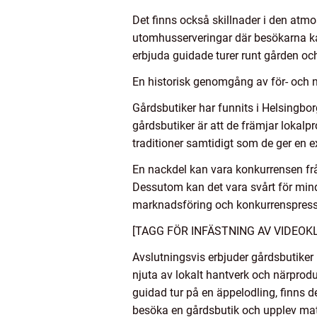
Det finns också skillnader i den atmo
utomhusserveringar där besökarna kan
erbjuda guidade turer runt gården o
En historisk genomgång av för- och 
Gårdsbutiker har funnits i Helsingbo
gårdsbutiker är att de främjar lokalp
traditioner samtidigt som de ger en 
En nackdel kan vara konkurrensen frå
Dessutom kan det vara svårt för mind
marknadsföring och konkurrenspres
[TAGG FÖR INFÄSTNING AV VIDEOKL
Avslutningsvis erbjuder gårdsbutiker
njuta av lokalt hantverk och närprodu
guidad tur på en äppelodling, finns de
besöka en gårdsbutik och upplev matk