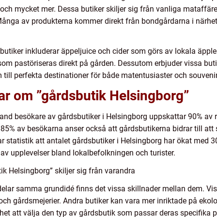
 och mycket mer. Dessa butiker skiljer sig från vanliga mataffär
 Många av produkterna kommer direkt från bondgårdarna i närhet
butiker inkluderar äppeljuice och cider som görs av lokala äppl
om pastöriseras direkt på gården. Dessutom erbjuder vissa but
m till perfekta destinationer för både matentusiaster och souveni
ar om ”gårdsbutik Helsingborg”
and besökare av gårdsbutiker i Helsingborg uppskattar 90% av 
 85% av besökarna anser också att gårdsbutikerna bidrar till att
tatistik att antalet gårdsbutiker i Helsingborg har ökat med 30
 av upplevelser bland lokalbefolkningen och turister.
k Helsingborg” skiljer sig från varandra
elar samma grundidé finns det vissa skillnader mellan dem. Vis
 och gårdsmejerier. Andra butiker kan vara mer inriktade på ekol
het att välja den typ av gårdsbutik som passar deras specifika 