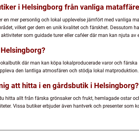
utiker i Helsingborg från vanliga mataffär
er en mer personlig och lokal upplevelse jämfört med vanliga m
mrådet, vilket ger dem en unik kvalitet och färskhet. Dessutom h
a aktiviteter som guidade turer eller caféer där man kan njuta av
i Helsingborg?
 lokalbutik där man kan köpa lokalproducerade varor och färska r
 uppleva den lantliga atmosfären och stödja lokal matproduktion.
ig att hitta i en gårdsbutik i Helsingborg?
u hitta allt från färska grönsaker och frukt, hemlagade ostar och 
iteter. Vissa butiker erbjuder även hantverk och presenter som 