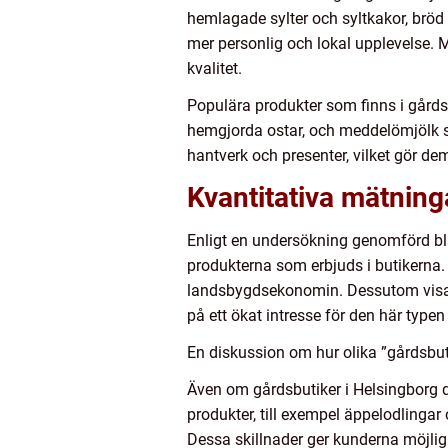
hemlagade sylter och syltkakor, bröd
mer personlig och lokal upplevelse.
kvalitet.
Populära produkter som finns i gårds
hemgjorda ostar, och meddelömjölk s
hantverk och presenter, vilket gör de
Kvantitativa mätning
Enligt en undersökning genomförd bl
produkterna som erbjuds i butikerna.
landsbygdsekonomin. Dessutom visar s
på ett ökat intresse för den här typen
En diskussion om hur olika ”gårdsbuti
Även om gårdsbutiker i Helsingborg d
produkter, till exempel äppelodlingar
Dessa skillnader ger kunderna möjlig