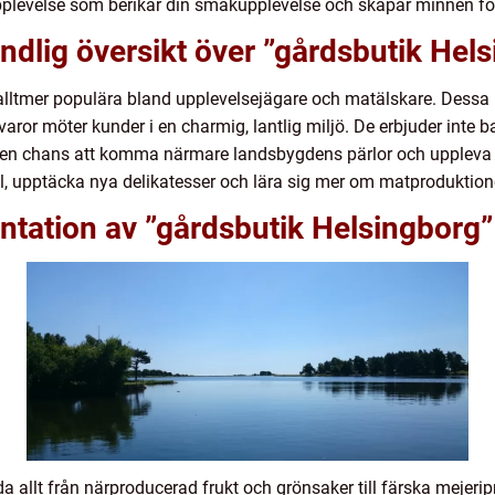
pplevelse som berikar din smakupplevelse och skapar minnen för
ndlig översikt över ”gårdsbutik Hel
 alltmer populära bland upplevelsejägare och matälskare. Dessa b
aror möter kunder i en charmig, lantlig miljö. De erbjuder inte b
å en chans att komma närmare landsbygdens pärlor och uppleva 
, upptäcka nya delikatesser och lära sig mer om matproduktionen
ntation av ”gårdsbutik Helsingborg”
a allt från närproducerad frukt och grönsaker till färska mejerip