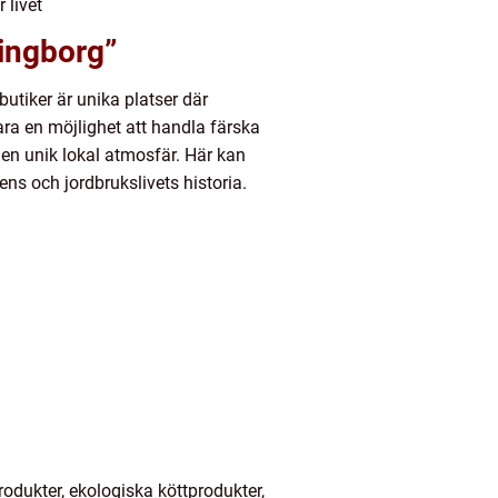
 livet
singborg”
utiker är unika platser där
ara en möjlighet att handla färska
en unik lokal atmosfär. Här kan
s och jordbrukslivets historia.
rodukter, ekologiska köttprodukter,