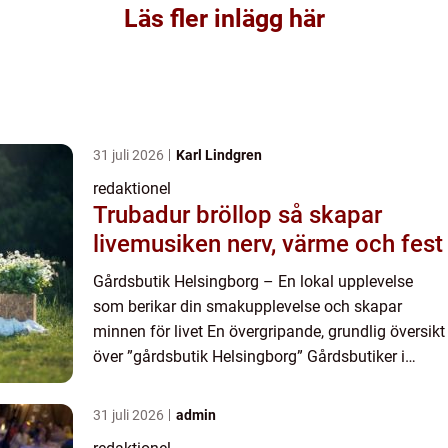
Läs fler inlägg här
31 juli 2026
Karl Lindgren
redaktionel
Trubadur bröllop så skapar
livemusiken nerv, värme och fest
Gårdsbutik Helsingborg – En lokal upplevelse
som berikar din smakupplevelse och skapar
minnen för livet En övergripande, grundlig översikt
över ”gårdsbutik Helsingborg” Gårdsbutiker i
Helsingborg har blivit alltmer populära bland up...
31 juli 2026
admin