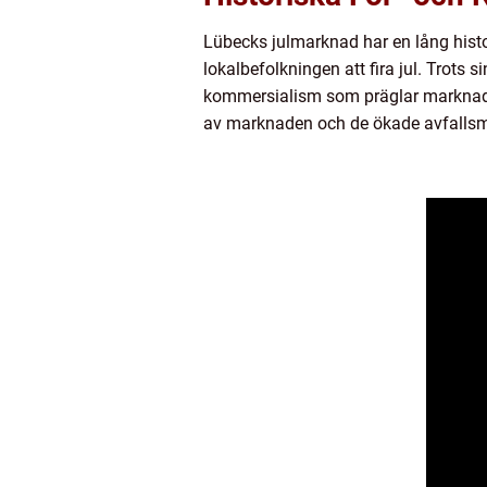
Lübecks julmarknad har en lång histor
lokalbefolkningen att fira jul. Trots
kommersialism som präglar marknaden
av marknaden och de ökade avfalls