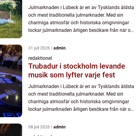
Julmarknaden i Lübeck är en av Tysklands äldsta
och mest traditionella julmarknader. Med sin
charmiga atmosfär och historiska omgivningar
lockar julmarknaden årligen besökare från när och
fjärran. I denna artikel kommer vi att ge dig en
grundlig över...
31 juli 2026
admin
redaktionel
Trubadur i stockholm levande
musik som lyfter varje fest
Julmarknaden i Lübeck är en av Tysklands äldsta
och mest traditionella julmarknader. Med sin
charmiga atmosfär och historiska omgivningar
lockar julmarknaden årligen besökare från när och
fjärran. I denna artikel kommer vi att ge dig en
grundlig över...
08 juli 2026
admin