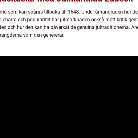
ia som kan spåras tillbaka till 1648. Under århundraden har denna
 sin charm och popularitet har julmarknaden också mött kritik ge
 och hur den kan ha påverkat de genuina jultraditionerna. An
mängderna som den genererar.