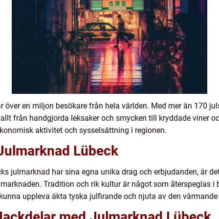
 över en miljon besökare från hela världen. Med mer än 170 juls
 allt från handgjorda leksaker och smycken till kryddade viner 
onomisk aktivitet och sysselsättning i regionen.
 Julmarknad Lübeck
s julmarknad har sina egna unika drag och erbjudanden, är det f
arknaden. Tradition och rik kultur är något som återspeglas i 
unna uppleva äkta tyska julfirande och njuta av den värmand
 Nackdelar med Julmarknad Lübeck