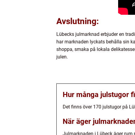
Avslutning:
Lübecks julmarknad erbjuder en tradi
har marknaden lyckats behålla sin kar
shoppa, smaka på lokala delikatesse
julen.
Hur många julstugor f
Det finns över 170 julstugor på L
När äger julmarknade
Julmarknaden i Lübeck äger rum m