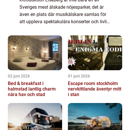
Sveriges mest älskade nöjesparker, det är
även en plats där musikälskare samlas för
att uppleva spektakulära konserter och livlig
underhållning. I denna artikel kommer vi ge
en grundlig översikt över Liseberg ...
02 juni 2026
01 juni 2026
Bed & breakfast i
Escape room stockholm
halmstad lantlig charm
nervkittlande äventyr mitt
nära hav och stad
i stan