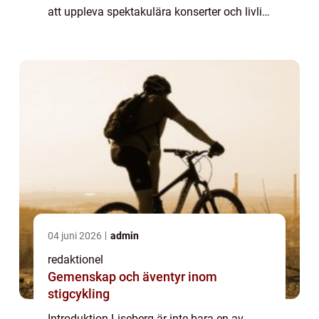
att uppleva spektakulära konserter och livlig
underhållning. I denna artikel kommer vi ge
en grundlig översikt över Liseberg ...
04 juni 2026
admin
redaktionel
Gemenskap och äventyr inom
stigcykling
Introduktion Liseberg är inte bara en av