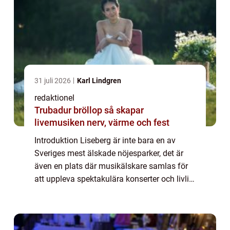
31 juli 2026
Karl Lindgren
redaktionel
Trubadur bröllop så skapar
livemusiken nerv, värme och fest
Introduktion Liseberg är inte bara en av
Sveriges mest älskade nöjesparker, det är
även en plats där musikälskare samlas för
att uppleva spektakulära konserter och livlig
underhållning. I denna artikel kommer vi ge
en grundlig översikt över Liseberg ...