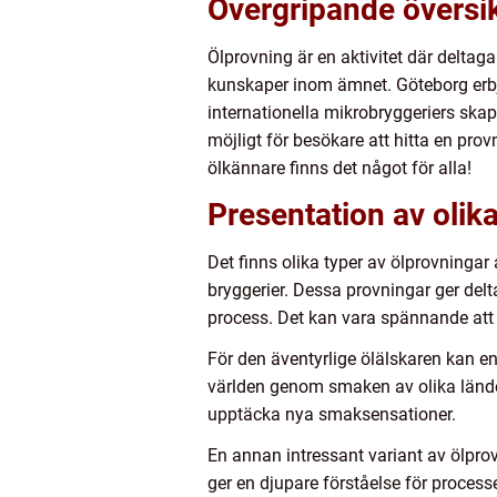
Övergripande översik
Ölprovning är en aktivitet där deltaga
kunskaper inom ämnet. Göteborg erbjud
internationella mikrobryggeriers skape
möjligt för besökare att hitta en pro
ölkännare finns det något för alla!
Presentation av olik
Det finns olika typer av ölprovningar
bryggerier. Dessa provningar ger delt
process. Det kan vara spännande att u
För den äventyrlige ölälskaren kan en
världen genom smaken av olika länders
upptäcka nya smaksensationer.
En annan intressant variant av ölpro
ger en djupare förståelse för proces