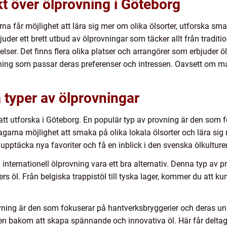
t över ölprovning i Göteborg
rna får möjlighet att lära sig mer om olika ölsorter, utforska sm
er ett brett utbud av ölprovningar som täcker allt från tradition
lser. Det finns flera olika platser och arrangörer som erbjuder öl
vning som passar deras preferenser och intressen. Oavsett om man
a typer av ölprovningar
 att utforska i Göteborg. En populär typ av provning är den som 
agarna möjlighet att smaka på olika lokala ölsorter och lära sig
pptäcka nya favoriter och få en inblick i den svenska ölkulture
 internationell ölprovning vara ett bra alternativ. Denna typ av 
 öl. Från belgiska trappistöl till tyska lager, kommer du att kun
vning är den som fokuserar på hantverksbryggerier och deras un
sen bakom att skapa spännande och innovativa öl. Här får deltag