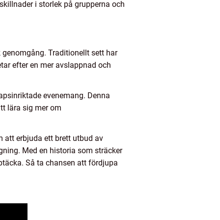
killnader i storlek på grupperna och
sk genomgång. Traditionellt sett har
letar efter en mer avslappnad och
nskapsinriktade evenemang. Denna
tt lära sig mer om
att erbjuda ett brett utbud av
gning. Med en historia som sträcker
pptäcka. Så ta chansen att fördjupa