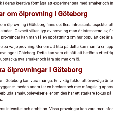
ck i deras kreativa förmåga att experimentera med smaker och in
ar om ölprovning i Göteborg
 om ölprovning i Göteborg finns det flera intressanta aspekter a
staden. Oavsett vilken typ av provning man är intresserad av, finn
rovningar kan man få en uppfattning om hur populärt det är att 
re på varje provning. Genom att titta på detta kan man få en 
provningar i Göteborg. Detta kan vara ett sätt att bedöma efterfrå
t upptäcka nya smaker och lära sig mer om öl.
ika ölprovningar i Göteborg
ar i Göteborg kan vara många. En viktig faktor att överväga är t
 bryggerier, medan andra tar en bredare och mer mångsidig approa
 erbjuda smakupplevelser eller om den har ett starkare fokus p
s.
ens intensitet och ambition. Vissa provningar kan vara mer inf