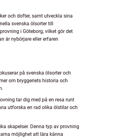
aker och dofter, samt utveckla sina
ella svenska ölsorter till
provning i Göteborg, vilket gör det
 är nybörjare eller erfaren
fokuserar på svenska ölsorter och
 mer om bryggeriets historia och
n.
provning tar dig med på en resa runt
na utforska en rad olika ölstilar och
ika skapelser. Denna typ av provning
arna möjlighet att lära känna