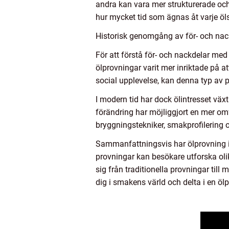
andra kan vara mer strukturerade och
hur mycket tid som ägnas åt varje öls
Historisk genomgång av för- och nac
För att förstå för- och nackdelar med 
ölprovningar varit mer inriktade på a
social upplevelse, kan denna typ av p
I modern tid har dock ölintresset vä
förändring har möjliggjort en mer omf
bryggningstekniker, smakprofilering o
Sammanfattningsvis har ölprovning i G
provningar kan besökare utforska oli
sig från traditionella provningar til
dig i smakens värld och delta i en öl