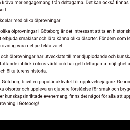
 kräva mer engagemang från deltagarna. Det kan också finnas s
ort.
kdelar med olika ölprovningar
olika ölprovningar i Göteborg är det intressant att ta en histori
tt erbjuda smakisar och lära känna olika ölsorter. För dem som 
rovning vara det perfekta valet.
xt och ölprovningar har utvecklats till mer djuplodande och ku
attande inblick i ölens värld och har gett deltagarna möjlighet a
ch ölkulturens historia.
öteborg blivit en populär aktivitet för upplevelsejägare. Genom 
ka ölsorter och uppleva en djupare förståelse för smak och bryg
l mer kunskapsinriktade evenemang, finns det något för alla att u
provning i Göteborg!