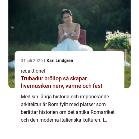
31 juli 2026
Karl Lindgren
redaktionel
Trubadur bröllop så skapar
livemusiken nerv, värme och fest
Med sin långa historia och imponerande
arkitektur är Rom fyllt med platser som
berättar historien om det antika Romarriket
och den moderna italienska kulturen. I
denna artikel kommer vi att utforska de olika
sevärdheterna i Rom, deras popularitet och...