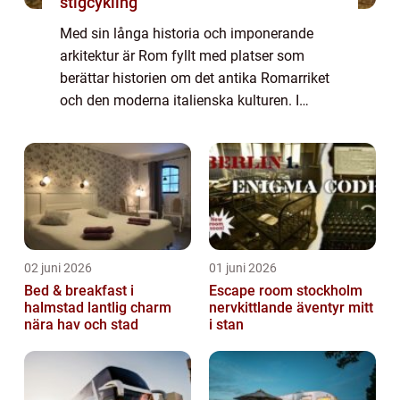
stigcykling
Med sin långa historia och imponerande
arkitektur är Rom fyllt med platser som
berättar historien om det antika Romarriket
och den moderna italienska kulturen. I
denna artikel kommer vi att utforska de olika
sevärdheterna i Rom, deras popularitet och...
02 juni 2026
01 juni 2026
Bed & breakfast i
Escape room stockholm
halmstad lantlig charm
nervkittlande äventyr mitt
nära hav och stad
i stan