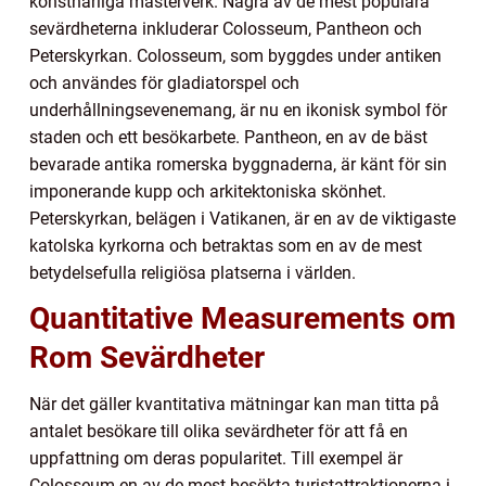
konstnärliga mästerverk. Några av de mest populära
sevärdheterna inkluderar Colosseum, Pantheon och
Peterskyrkan. Colosseum, som byggdes under antiken
och användes för gladiatorspel och
underhållningsevenemang, är nu en ikonisk symbol för
staden och ett besökarbete. Pantheon, en av de bäst
bevarade antika romerska byggnaderna, är känt för sin
imponerande kupp och arkitektoniska skönhet.
Peterskyrkan, belägen i Vatikanen, är en av de viktigaste
katolska kyrkorna och betraktas som en av de mest
betydelsefulla religiösa platserna i världen.
Quantitative Measurements om
Rom Sevärdheter
När det gäller kvantitativa mätningar kan man titta på
antalet besökare till olika sevärdheter för att få en
uppfattning om deras popularitet. Till exempel är
Colosseum en av de mest besökta turistattraktionerna i