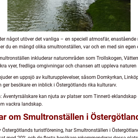
der något utöver det vanliga – en speciell atmosfär, enastående
inner du en mängd olika smultronställen, var och en med sin egen
multronställen inkluderar naturområden som Trollskogen, Vätter
kra vyer, fredliga omgivningar och chansen att uppleva naturen 
rbjuder en uppsjö av kulturupplevelser, såsom Domkyrkan, Linkö
h ger besökare en inblick i Östergötlands rika kulturarv.
n: Äventyrsälskare kan njuta av platser som Tinnerö eklandskap
nom vackra landskap.
ar om Smultronställen i Östergötlan
stergötlands turistförening, har Smultronställen i Östergötland
kat med 20% och de flesta besökare rekommenderar dessa platser