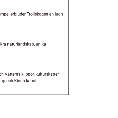
xempel erbjuder Trollskogen en lugn
ckra naturlandskap, unika
h Vätterns klippor, kulturskatter
kap och Kinda kanal.