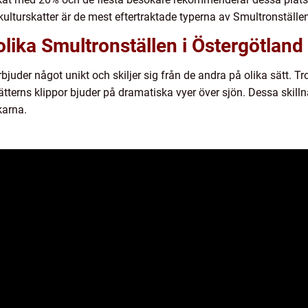
kulturskatter är de mest eftertraktade typerna av Smultronställen
olika Smultronställen i Östergötland
bjuder något unikt och skiljer sig från de andra på olika sätt. Tr
erns klippor bjuder på dramatiska vyer över sjön. Dessa skillna
karna.