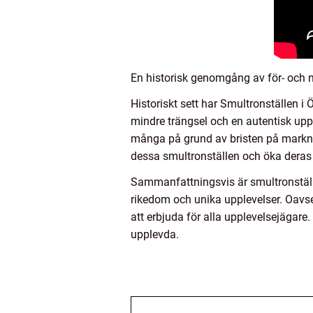
En historisk genomgång av för- och n
Historiskt sett har Smultronställen i
mindre trängsel och en autentisk uppl
många på grund av bristen på marknads
dessa smultronställen och öka deras t
Sammanfattningsvis är smultronställe
rikedom och unika upplevelser. Oavset
att erbjuda för alla upplevelsejägar
upplevda.