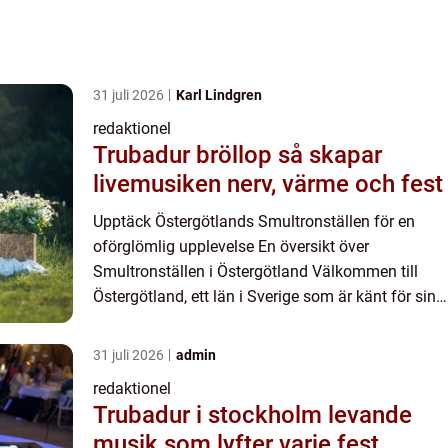
31 juli 2026
Karl Lindgren
redaktionel
Trubadur bröllop så skapar
livemusiken nerv, värme och fest
Upptäck Östergötlands Smultronställen för en
oförglömlig upplevelse En översikt över
Smultronställen i Östergötland Välkommen till
Östergötland, ett län i Sverige som är känt för sina
vackra landskap, historiska platser och en
överflöd av unika smult...
31 juli 2026
admin
redaktionel
Trubadur i stockholm levande
musik som lyfter varje fest