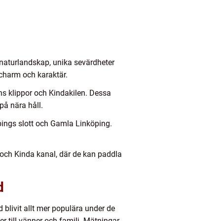
 naturlandskap, unika sevärdheter
 charm och karaktär.
ns klippor och Kindakilen. Dessa
på nära håll.
pings slott och Gamla Linköping.
 och Kinda kanal, där de kan paddla
d
 blivit allt mer populära under de
 till vänner och familj. Mätningar