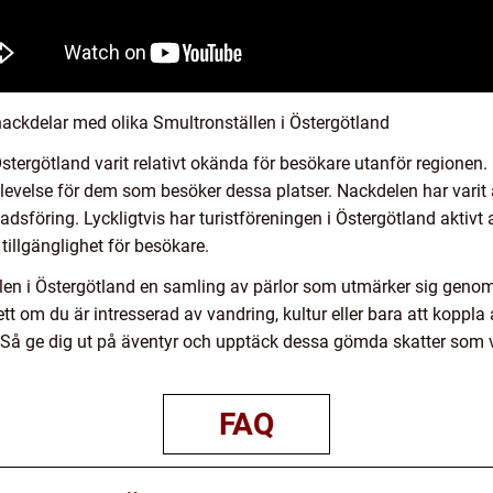
ackdelar med olika Smultronställen i Östergötland
 Östergötland varit relativt okända för besökare utanför regionen
evelse för dem som besöker dessa platser. Nackdelen har varit at
föring. Lyckligtvis har turistföreningen i Östergötland aktivt 
illgänglighet för besökare.
n i Östergötland en samling av pärlor som utmärker sig genom s
t om du är intresserad av vandring, kultur eller bara att koppla 
e. Så ge dig ut på äventyr och upptäck dessa gömda skatter som v
FAQ