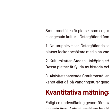
Smultronställen är platser som erbju
eller genuin kultur. I Östergötland f
1. Naturupplevelser: Östergötlands s
platser lockar besökare med sina vac
2. Kulturskatter: Staden Linköping e
Dessa platser är fyllda av historia oc
3. Aktivitetsbaserade Smultronställe
kanot eller gå på vandringsturer ge
Kvantitativa mätning
Enligt en undersökning genomförd av Ö
senaste åren. Antalet besökare har ö