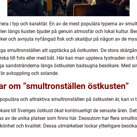
era i typ och karaktär. En av de mest populära typerna av smult
en längs kusten bjuder på genuin atmosfär och lokal kultur. B
iker och avnjuta nyfångad fisk och skaldjur på någon av de mys
ga smultronställen att upptäcka på östkusten. De stora skärgå
orska till fots eller med båt. Här kan man uppleva tystnaden och
ga sandstränderna längs östkusten badsugna besökare. Med sin
för avkoppling och solande.
ar om ”smultronställen östkusten”
r populära och attraktiva smultronställen på östkusten är, kan vi 
kare till Sveriges östkust ökat kontinuerligt de senaste åren. Dett
s av de unika platser som finns här. Dessutom har flera smultro
önhet och kvalitet. Dessa utmärkelser lockar ytterligare besökare