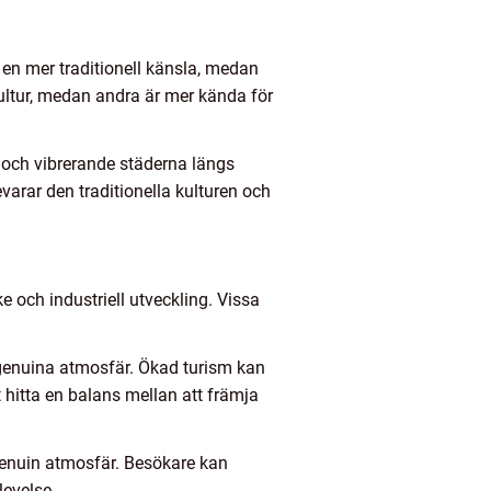
 en mer traditionell känsla, medan
ultur, medan andra är mer kända för
 och vibrerande städerna längs
arar den traditionella kulturen och
e och industriell utveckling. Vissa
n genuina atmosfär. Ökad turism kan
t hitta en balans mellan att främja
genuin atmosfär. Besökare kan
levelse.