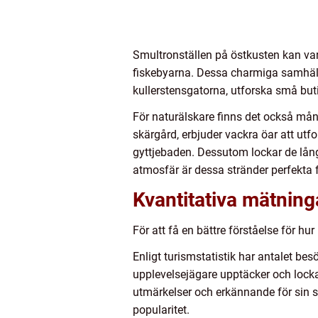
Smultronställen på östkusten kan vari
fiskebyarna. Dessa charmiga samhäll
kullerstensgatorna, utforska små but
För naturälskare finns det också mån
skärgård, erbjuder vackra öar att utf
gyttjebaden. Dessutom lockar de lån
atmosfär är dessa stränder perfekta 
Kvantitativa mätning
För att få en bättre förståelse för hu
Enligt turismstatistik har antalet besö
upplevelsejägare upptäcker och locka
utmärkelser och erkännande för sin sk
popularitet.