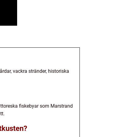
årdar, vackra stränder, historiska
ittoreska fiskebyar som Marstrand
t.
tkusten?