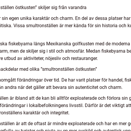
tällen östkusten” skiljer sig från varandra
 sin egen unika karaktär och charm. En del av dessa platser har
ska. Vissa smultronställen är mer kända för sin historia och k
oreska fiskebyarna längs Mexikanska golfkusten med de moderna
m, men de skiljer sig i stil och atmosfär. Medan fiskebyarna bev
re utbud av aktiviteter, nöjesliv och restauranger.
ackdelar med olika ”smultronställen östkusten”
gått förändringar över tid. De har varit platser för handel, fisk
än andra när det gäller att bevara sin autenticitet och charm.
en är ibland att de kan bli alltför exploaterade och förlora si
rändringar i lokalbefolkningens livsstil. Därför är det viktigt at
nställens karaktär och integritet.
tällen är att de oftast är mindre exploaterade och har en mer 
rfulla av turister och njuta av en mer avskild och autentisk upp