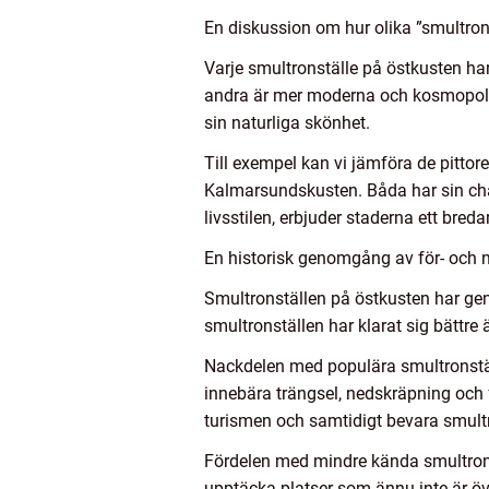
En diskussion om hur olika ”smultrons
Varje smultronställe på östkusten har
andra är mer moderna och kosmopoliti
sin naturliga skönhet.
Till exempel kan vi jämföra de pitt
Kalmarsundskusten. Båda har sin char
livsstilen, erbjuder staderna ett breda
En historisk genomgång av för- och n
Smultronställen på östkusten har genom
smultronställen har klarat sig bättre 
Nackdelen med populära smultronställ
innebära trängsel, nedskräpning och fö
turismen och samtidigt bevara smultro
Fördelen med mindre kända smultrons
upptäcka platser som ännu inte är öve