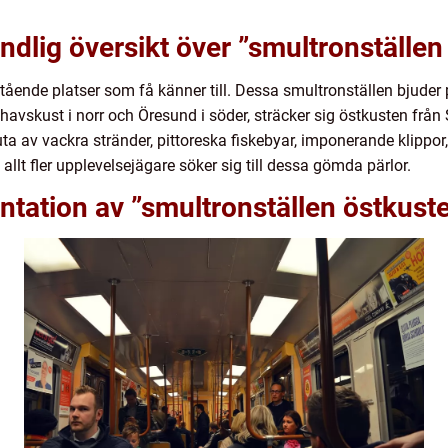
ndlig översikt över ”smultronställen
tående platser som få känner till. Dessa smultronställen bjuder
avskust i norr och Öresund i söder, sträcker sig östkusten från 
uta av vackra stränder, pittoreska fiskebyar, imponerande klippo
 allt fler upplevelsejägare söker sig till dessa gömda pärlor.
tation av ”smultronställen östkust