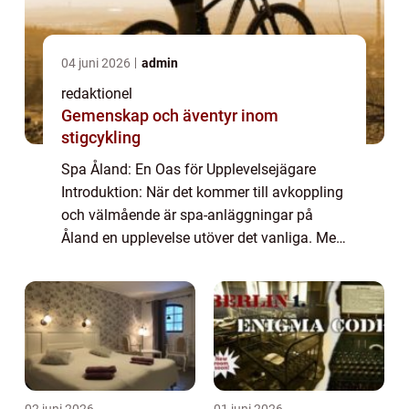
04 juni 2026
admin
redaktionel
Gemenskap och äventyr inom
stigcykling
Spa Åland: En Oas för Upplevelsejägare
Introduktion: När det kommer till avkoppling
och välmående är spa-anläggningar på
Åland en upplevelse utöver det vanliga. Med
sina fantastiska havsutsikter, smakfulla
inredning och professionella behandlingar
er...
02 juni 2026
01 juni 2026