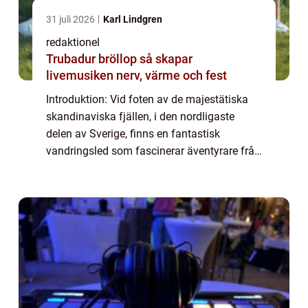
31 juli 2026
Karl Lindgren
redaktionel
Trubadur bröllop så skapar
livemusiken nerv, värme och fest
Introduktion: Vid foten av de majestätiska
skandinaviska fjällen, i den nordligaste
delen av Sverige, finns en fantastisk
vandringsled som fascinerar äventyrare från
när och fjärran – Jämtlandstriangeln.
Denna multifacetterade vandringsled
komb...