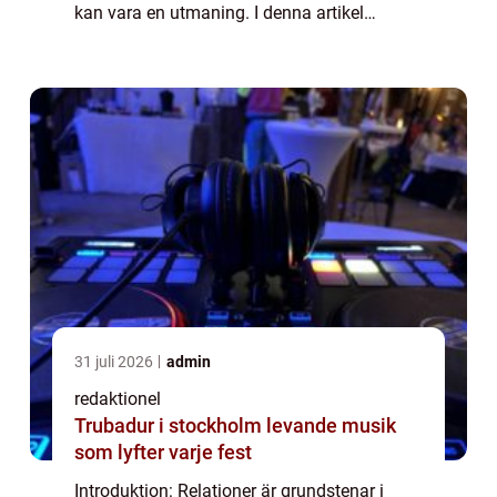
kan vara en utmaning. I denna artikel
kommer vi att utforska ”25 frågor för att
testa din relation”, ett verktyg som ha...
31 juli 2026
admin
redaktionel
Trubadur i stockholm levande musik
som lyfter varje fest
Introduktion: Relationer är grundstenar i