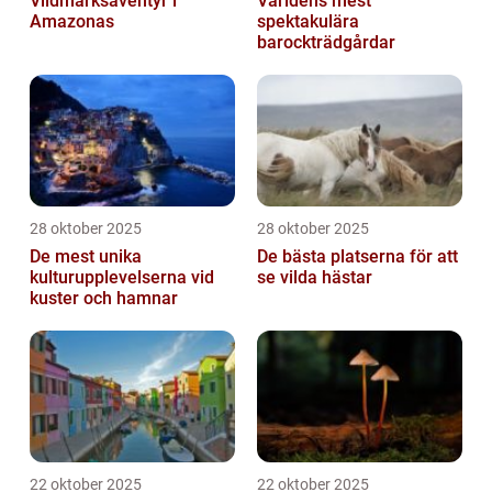
Vildmarksäventyr i
Världens mest
Amazonas
spektakulära
barockträdgårdar
28 oktober 2025
28 oktober 2025
De mest unika
De bästa platserna för att
kulturupplevelserna vid
se vilda hästar
kuster och hamnar
22 oktober 2025
22 oktober 2025