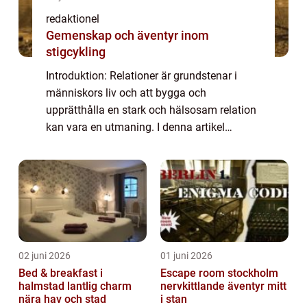
redaktionel
Gemenskap och äventyr inom
stigcykling
Introduktion: Relationer är grundstenar i
människors liv och att bygga och
upprätthålla en stark och hälsosam relation
kan vara en utmaning. I denna artikel
kommer vi att utforska ”25 frågor för att
testa din relation”, ett verktyg som ha...
02 juni 2026
01 juni 2026
Bed & breakfast i
Escape room stockholm
halmstad lantlig charm
nervkittlande äventyr mitt
nära hav och stad
i stan