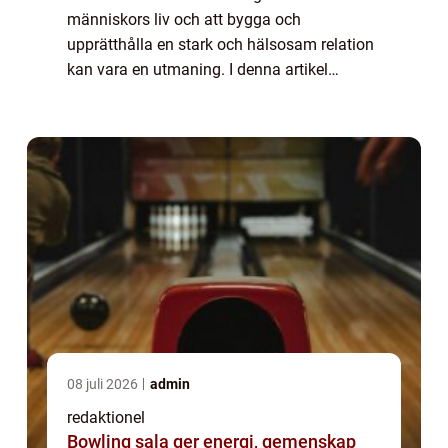
människors liv och att bygga och
upprätthålla en stark och hälsosam relation
kan vara en utmaning. I denna artikel
kommer vi att utforska ”25 frågor för att
testa din relation”, ett verktyg som ha...
08 juli 2026
admin
redaktionel
Bowling sala ger energi, gemenskap