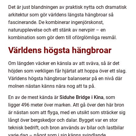
Det är just blandningen av praktisk nytta och dramatisk
arkitektur som gör världens längsta hängbroar så
fascinerande. De kombinerar ingenjörskonst,
naturupplevelse och ett stänk av nervpirr – en
kombination som gör dem till oförglömliga resmål.
Världens högsta hängbroar
Om längden väcker en känsla av att sväva, så är det
höjden som verkligen får hjärtat att hoppa över ett slag.
Världens högsta hängbroar balanserar på en nivå där
molnen nästan känns nära nog att ta på.
En av de mest kända är
Siduhe Bridge i Kina
, som
ligger 496 meter över marken. Att gå över den här bron
är nästan som att flyga, med en utsikt som sträcker sig
långt över bergskedjor och dalar. Bygget var en stor
teknisk bedrift, och bron används av bilar och lastbilar
varje dag – något som i sig känns svindlande.