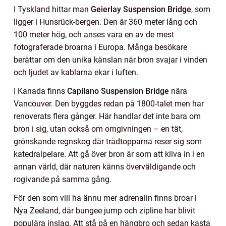
I Tyskland hittar man
Geierlay Suspension Bridge
, som
ligger i Hunsrück-bergen. Den är 360 meter lång och
100 meter hög, och anses vara en av de mest
fotograferade broarna i Europa. Många besökare
berättar om den unika känslan när bron svajar i vinden
och ljudet av kablarna ekar i luften.
I Kanada finns
Capilano Suspension Bridge
nära
Vancouver. Den byggdes redan på 1800-talet men har
renoverats flera gånger. Här handlar det inte bara om
bron i sig, utan också om omgivningen – en tät,
grönskande regnskog där trädtopparna reser sig som
katedralpelare. Att gå över bron är som att kliva in i en
annan värld, där naturen känns överväldigande och
rogivande på samma gång.
För den som vill ha ännu mer adrenalin finns broar i
Nya Zeeland, där bungee jump och zipline har blivit
populära inslag. Att stå på en hängbro och sedan kasta