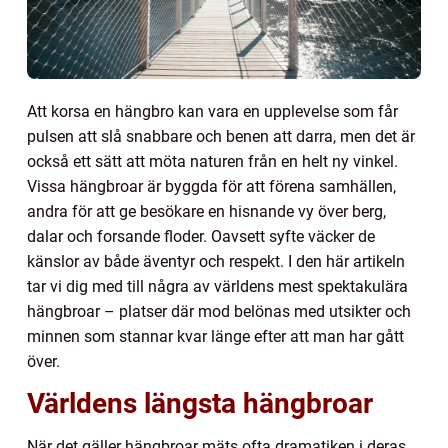
Att korsa en hängbro kan vara en upplevelse som får
pulsen att slå snabbare och benen att darra, men det är
också ett sätt att möta naturen från en helt ny vinkel.
Vissa hängbroar är byggda för att förena samhällen,
andra för att ge besökare en hisnande vy över berg,
dalar och forsande floder. Oavsett syfte väcker de
känslor av både äventyr och respekt. I den här artikeln
tar vi dig med till några av världens mest spektakulära
hängbroar – platser där mod belönas med utsikter och
minnen som stannar kvar länge efter att man har gått
över.
Världens längsta hängbroar
När det gäller hängbroar mäts ofta dramatiken i deras