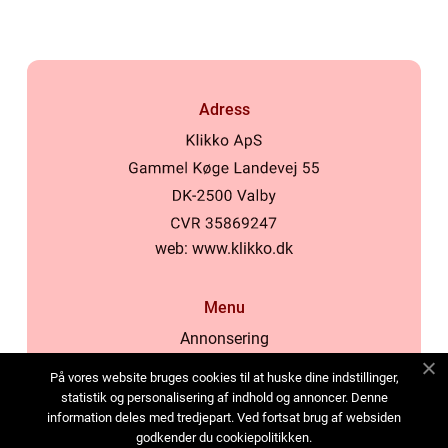
Adress
web:
www.klikko.dk
Menu
Annonsering
Om oss
På vores website bruges cookies til at huske dine indstillinger,
Cookies
statistik og personalisering af indhold og annoncer. Denne
information deles med tredjepart. Ved fortsat brug af websiden
Kontakta oss
godkender du cookiepolitikken.
Sitemap