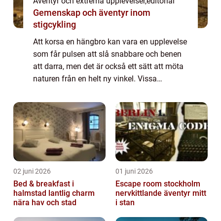
Äventyr och extrema upplevelser
,
editorial
Gemenskap och äventyr inom
stigcykling
Att korsa en hängbro kan vara en upplevelse
som får pulsen att slå snabbare och benen
att darra, men det är också ett sätt att möta
naturen från en helt ny vinkel. Vissa
hängbroar är byggda fö...
02 juni 2026
01 juni 2026
Bed & breakfast i
Escape room stockholm
halmstad lantlig charm
nervkittlande äventyr mitt
nära hav och stad
i stan