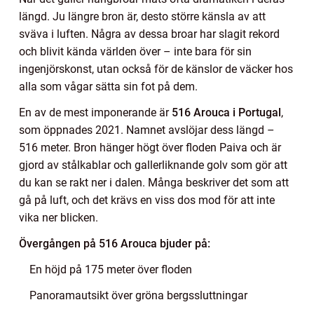
längd. Ju längre bron är, desto större känsla av att
sväva i luften. Några av dessa broar har slagit rekord
och blivit kända världen över – inte bara för sin
ingenjörskonst, utan också för de känslor de väcker hos
alla som vågar sätta sin fot på dem.
En av de mest imponerande är
516 Arouca i Portugal
,
som öppnades 2021. Namnet avslöjar dess längd –
516 meter. Bron hänger högt över floden Paiva och är
gjord av stålkablar och gallerliknande golv som gör att
du kan se rakt ner i dalen. Många beskriver det som att
gå på luft, och det krävs en viss dos mod för att inte
vika ner blicken.
Övergången på 516 Arouca bjuder på:
En höjd på 175 meter över floden
Panoramautsikt över gröna bergssluttningar