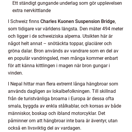
Ett ständigt gungande underlag som gör upplevelsen
extra nervkittlande
I Schweiz finns
Charles Kuonen Suspension Bridge
,
som tidigare var världens längsta. Den mäter 494 meter
och ligger i de schweiziska alperna. Utsikten här är
något helt annat – snötäckta toppar, glaciärer och
gröna dalar. Bron används av vandrare som en del av
en populär vandringsled, men många kommer enbart
för att känna kittlingen i magen när bron gungar i
vinden.
I Nepal hittar man flera extremt långa hängbroar som
används dagligen av lokalbefolkningen. Till skillnad
från de turistvänliga broarna i Europa är dessa ofta
smala, byggda av enkla stålkablar, och korsas av både
människor, boskap och ibland motorcyklar. Det
påminner om att hängbroar inte bara är äventyr, utan
också en livsviktig del av vardagen.